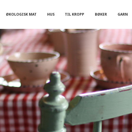
ØKOLOGISK MAT
HUS
TIL KROPP
BØKER
GARN