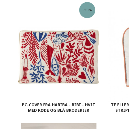
KJØP
-30%
PC-COVER FRA HABIBA - BIBI - HVIT
TE ELLE
MED RØDE OG BLÅ BRODERIER
STRIP
Tilbud
Rabatt
699,30
999,00
KJØP