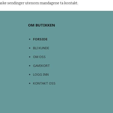
 raske sendinger utenom mandagene ta kontakt.
OM BUTIKKEN
FORSIDE
BLI KUNDE
OM OSS
GAVEKORT
LOGG INN
KONTAKT OSS