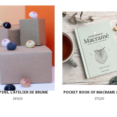
INS, L'ATELIER DE BRUME
POCKET BOOK OF MACRAME 
Pris
Pris
149,00
175,00
LES MER
KJØP