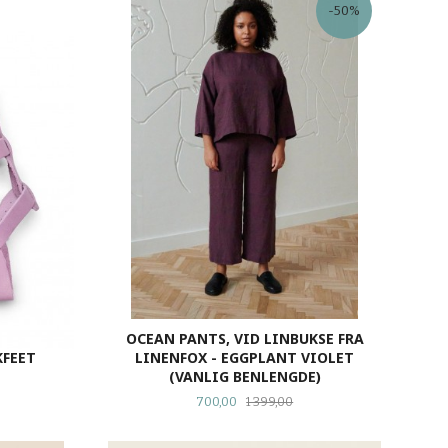
-50%
ER ROSA
OCEAN PANTS, VID LINBUKSE FRA
KFEET
LINENFOX - EGGPLANT VIOLET
(VANLIG BENLENGDE)
Tilbud
Rabatt
700,00
1 399,00