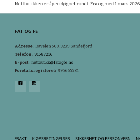
Nettbutikken er åpen døgnet rundt. Fra og med 1.mars 2026
FAT OG FE
Adresse:
Raveien 500, 3239 Sandefjord
Telefon:
91587216
E-post:
nettbutikk@fatogfe.no
Foretaksregisteret:
995665581
FRAKT
KJØPSBETINGELSER
SIKKERHET OG PERSONVERN
N