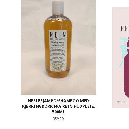
NESLESJAMPO/SHAMPOO MED
FE
KJERRINGROKK FRA REIN HUDPLEIE,
500ML
Pris
359,00