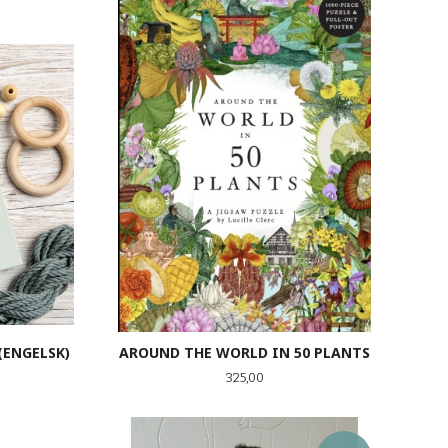
(ENGELSK)
AROUND THE WORLD IN 50 PLANTS
Pris
325,00
KJØP