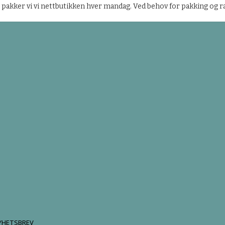
 pakker vi vi nettbutikken hver mandag. Ved behov for pakking og
YHETSBREV