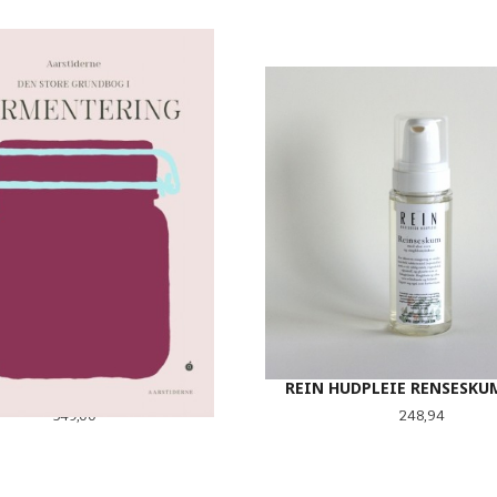
RMENTERING (DANSK)
REIN HUDPLEIE RENSESKU
Pris
Pris
549,00
248,94