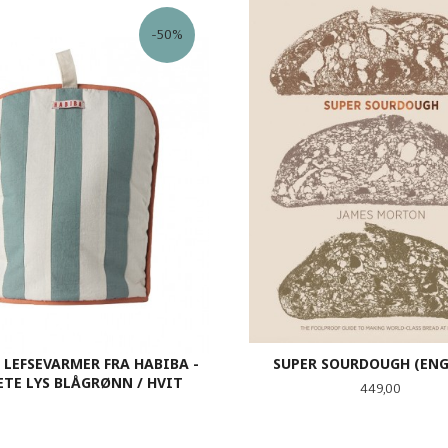
KJØP
LES MER
-50%
R LEFSEVARMER FRA HABIBA -
SUPER SOURDOUGH (ENG
ETE LYS BLÅGRØNN / HVIT
Pris
449,00
Tilbud
Rabatt
274,50
549,00
KJØP
KJØP