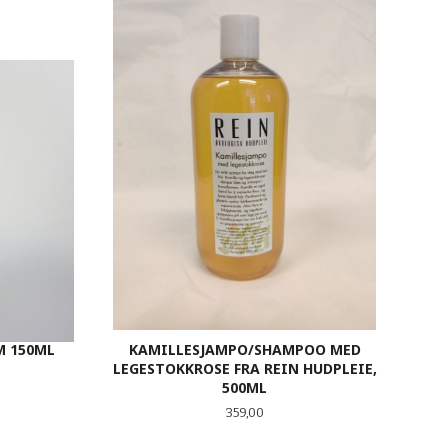
M 150ML
KAMILLESJAMPO/SHAMPOO MED
LEGESTOKKROSE FRA REIN HUDPLEIE,
500ML
Pris
359,00