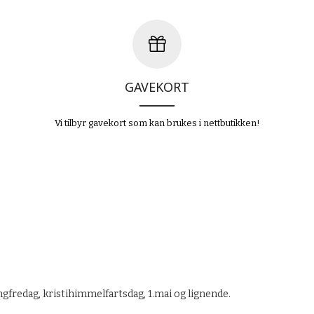
KJØP
KJØP
GAVEKORT
Vi tilbyr gavekort som kan brukes i nettbutikken!
ngfredag, kristihimmelfartsdag, 1.mai og lignende.