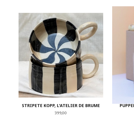
STRIPETE KOPP, L'ATELIER DE BRUME
PUPPEP
Pris
399,00
KJØP