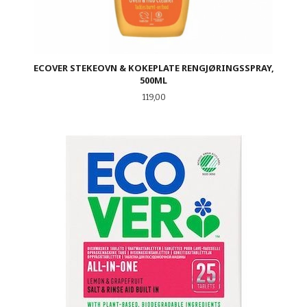
ECOVER STEKEOVN & KOKEPLATE RENGJØRINGSSPRAY,
500ML
Pris
119,00