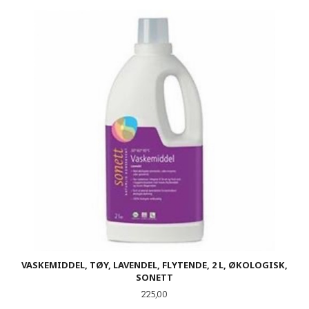
VASKEMIDDEL, TØY, LAVENDEL, FLYTENDE, 2 L, ØKOLOGISK,
SONETT
Pris
225,00