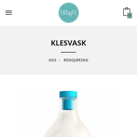
Gå
til
innholdet
0
KLESVASK
HUS
RENGJØRING