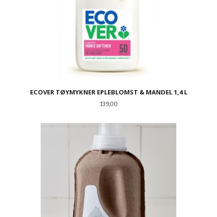
ECOVER TØYMYKNER EPLEBLOMST & MANDEL 1,4 L
Pris
139,00