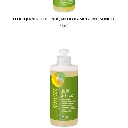
FLEKKFJERNER, FLYTENDE, ØKOLOGISK 120 ML, SONETT
Pris
56,00