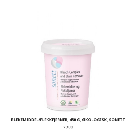
BLEKEMIDDEL/FLEKKFJERNER, 450 G, ØKOLOGISK, SONETT
Pris
79,00