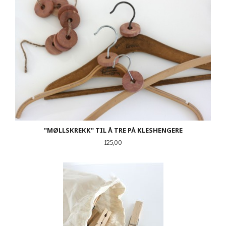
"MØLLSKREKK" TIL Å TRE PÅ KLESHENGERE
Pris
125,00