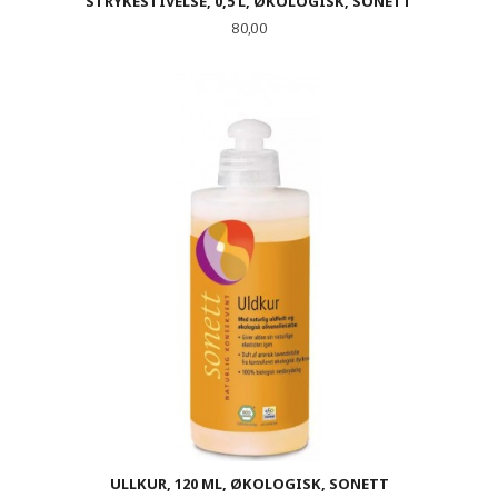
STRYKESTIVELSE, 0,5 L, ØKOLOGISK, SONETT
Pris
80,00
ULLKUR, 120 ML, ØKOLOGISK, SONETT