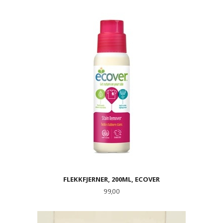
FLEKKFJERNER, 200ML, ECOVER
Pris
99,00