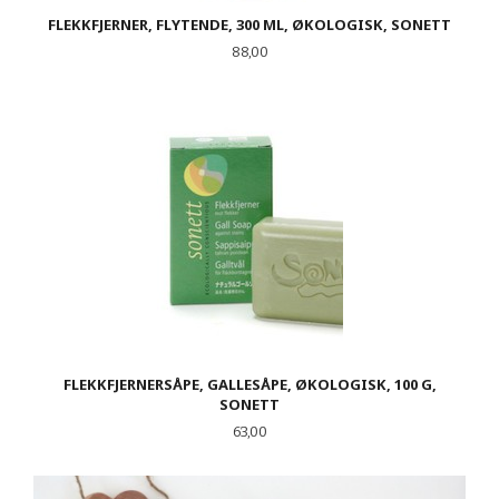
FLEKKFJERNER, FLYTENDE, 300 ML, ØKOLOGISK, SONETT
Pris
88,00
FLEKKFJERNERSÅPE, GALLESÅPE, ØKOLOGISK, 100 G,
SONETT
Pris
63,00