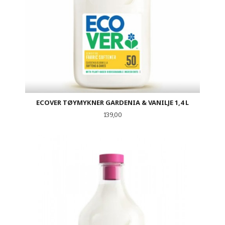
ECOVER TØYMYKNER GARDENIA & VANILJE 1,4 L
Pris
139,00