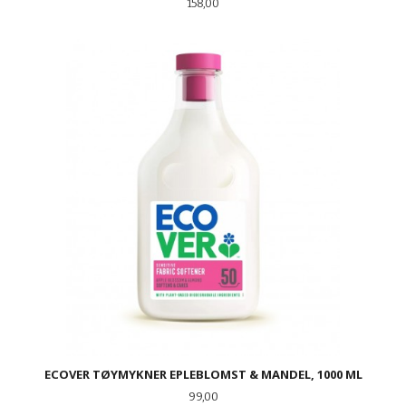
Pris
158,00
ECOVER TØYMYKNER EPLEBLOMST & MANDEL, 1000 ML
Pris
99,00