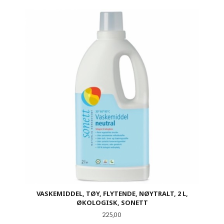
VASKEMIDDEL, TØY, FLYTENDE, NØYTRALT, 2 L,
ØKOLOGISK, SONETT
Pris
225,00