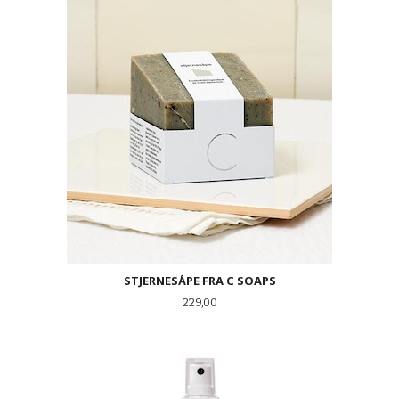
STJERNESÅPE FRA C SOAPS
Pris
229,00