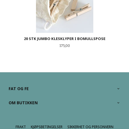
20 STK JUMBO KLESKLYPER I BOMULLSPOSE
Pris
175,00
FAT OG FE
OM BUTIKKEN
FRAKT
KJØPSBETINGELSER
SIKKERHET OG PERSONVERN