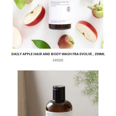
DAILY APPLE HAIR AND BODY WASH FRA EVOLVE , 250ML
Pris
249,00