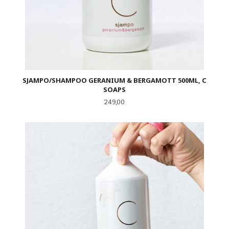
SJAMPO/SHAMPOO GERANIUM & BERGAMOTT 500ML, C
SOAPS
Pris
249,00