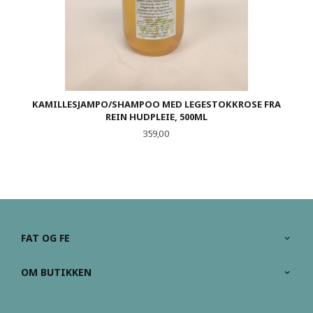
KAMILLESJAMPO/SHAMPOO MED LEGESTOKKROSE FRA
REIN HUDPLEIE, 500ML
Pris
359,00
FAT OG FE
OM BUTIKKEN