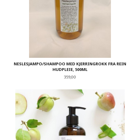
NESLESJAMPO/SHAMPOO MED KJERRINGROKK FRA REIN
HUDPLEIE, 500ML
Pris
359,00