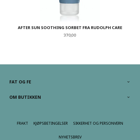
AFTER SUN SOOTHING SORBET FRA RUDOLPH CARE
Pris
370,00
FAT OG FE
OM BUTIKKEN
FRAKT
KJØPSBETINGELSER
SIKKERHET OG PERSONVERN
NYHETSBREV