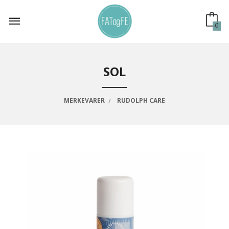
Gå
til
innholdet
0
SOL
MERKEVARER
RUDOLPH CARE