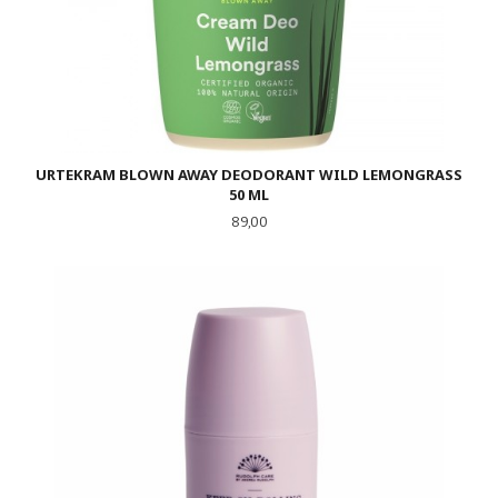
URTEKRAM BLOWN AWAY DEODORANT WILD LEMONGRASS
50 ML
Pris
89,00