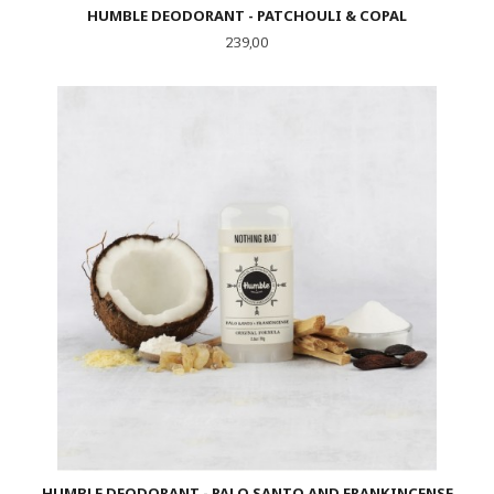
HUMBLE DEODORANT - PATCHOULI & COPAL
Pris
239,00
HUMBLE DEODORANT - PALO SANTO AND FRANKINCENSE