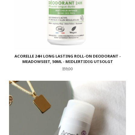
ACORELLE 24H LONG LASTING ROLL-ON DEODORANT -
MEADOWSEET, 50ML - MIDLERTIDIG UTSOLGT
Pris
159,00