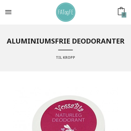
Gå
til
innholdet
0
ALUMINIUMSFRIE DEODORANTER
TIL KROPP