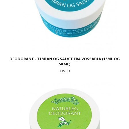
DEODORANT - TIMIAN OG SALVIE FRA VOSSABIA (15ML OG
50 ML)
Pris
105,00