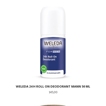
WELEDA 24 H ROLL ON DEODORANT MANN 50 ML
Pris
145,00