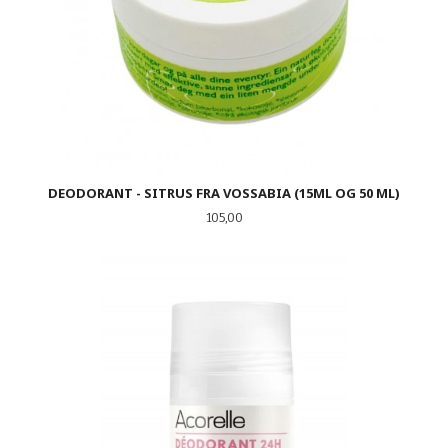
DEODORANT - SITRUS FRA VOSSABIA (15ML OG 50 ML)
Pris
105,00