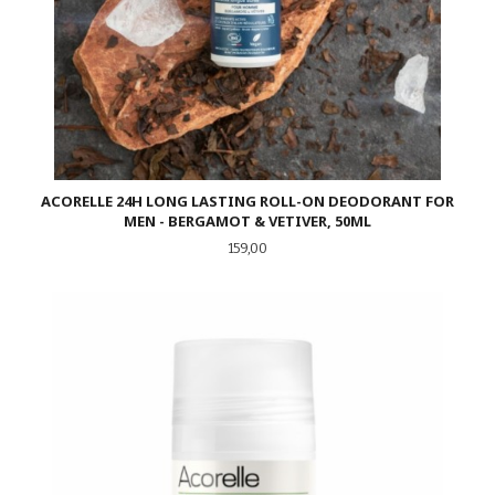
ACORELLE 24H LONG LASTING ROLL-ON DEODORANT FOR
MEN - BERGAMOT & VETIVER, 50ML
Pris
159,00