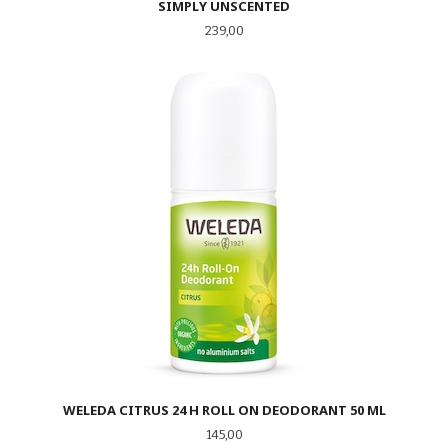
SIMPLY UNSCENTED
Pris
239,00
WELEDA CITRUS 24 H ROLL ON DEODORANT 50 ML
Pris
145,00