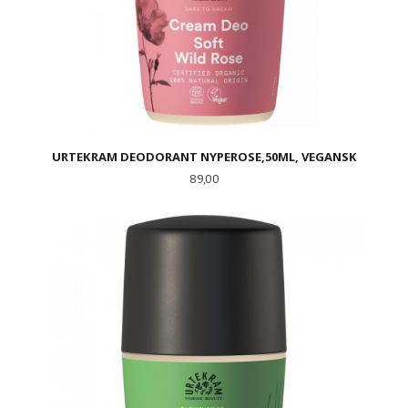
URTEKRAM DEODORANT NYPEROSE,50ML, VEGANSK
Pris
89,00