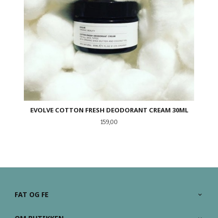
EVOLVE COTTON FRESH DEODORANT CREAM 30ML
Pris
159,00
FAT OG FE