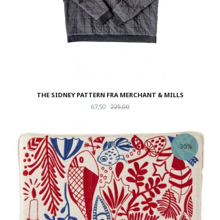
THE SIDNEY PATTERN FRA MERCHANT & MILLS
Tilbud
Rabatt
67,50
225,00
-30%