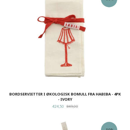
BORDSERVIETTER I ØKOLOGISK BOMULL FRA HABIBA - 4PK
- IVORY
Tilbud
Rabatt
424,50
849,00
-50%