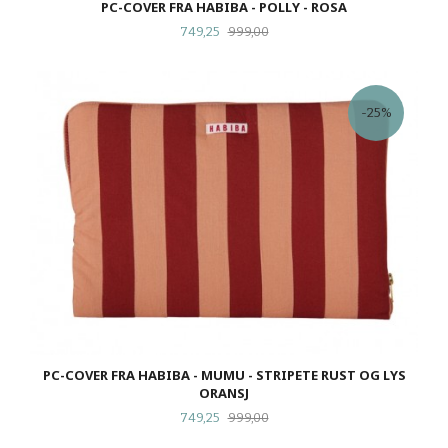
PC-COVER FRA HABIBA - POLLY - ROSA
Tilbud
Rabatt
749,25
999,00
-25%
PC-COVER FRA HABIBA - MUMU - STRIPETE RUST OG LYS
ORANSJ
Tilbud
Rabatt
749,25
999,00