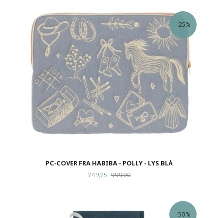
-25%
PC-COVER FRA HABIBA - POLLY - LYS BLÅ
Tilbud
Rabatt
749,25
999,00
-50%