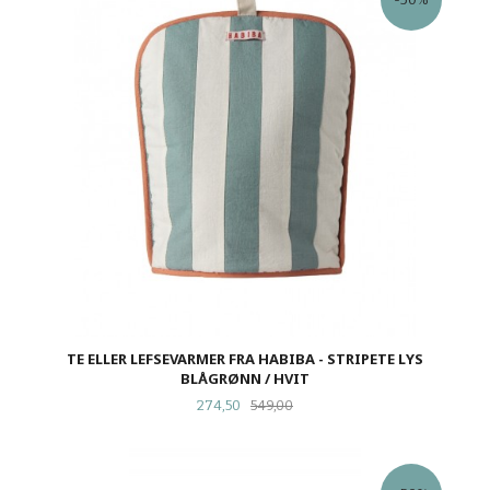
TE ELLER LEFSEVARMER FRA HABIBA - STRIPETE LYS
BLÅGRØNN / HVIT
Tilbud
Rabatt
274,50
549,00