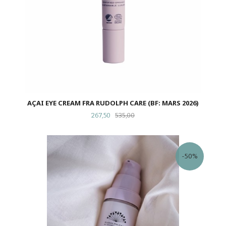
AÇAI EYE CREAM FRA RUDOLPH CARE (BF: MARS 2026)
Tilbud
Rabatt
267,50
535,00
-50%