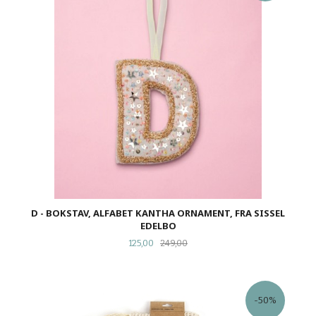
D - BOKSTAV, ALFABET KANTHA ORNAMENT, FRA SISSEL
EDELBO
Tilbud
Rabatt
125,00
249,00
-50%