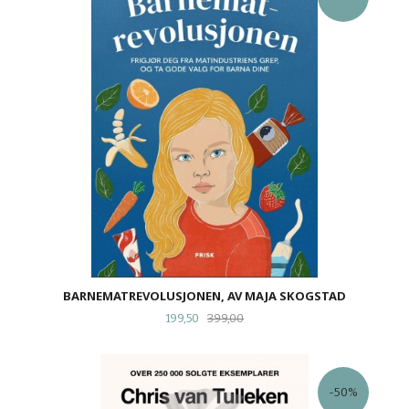
BARNEMATREVOLUSJONEN, AV MAJA SKOGSTAD
Tilbud
Rabatt
199,50
399,00
-50%