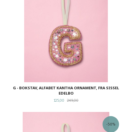
G - BOKSTAV, ALFABET KANTHA ORNAMENT, FRA SISSEL
EDELBO
Tilbud
Rabatt
125,00
249,00
-50%