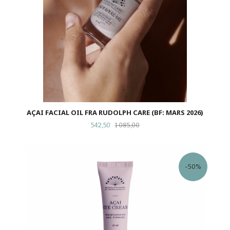
AÇAI FACIAL OIL FRA RUDOLPH CARE (BF: MARS 2026)
Tilbud
Rabatt
542,50
1 085,00
-50%