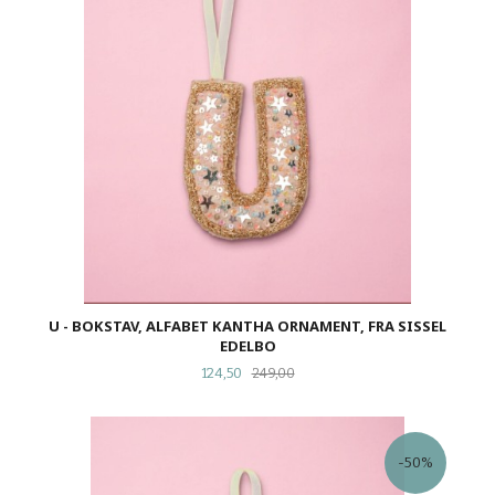
U - BOKSTAV, ALFABET KANTHA ORNAMENT, FRA SISSEL
EDELBO
Tilbud
Rabatt
124,50
249,00
-50%