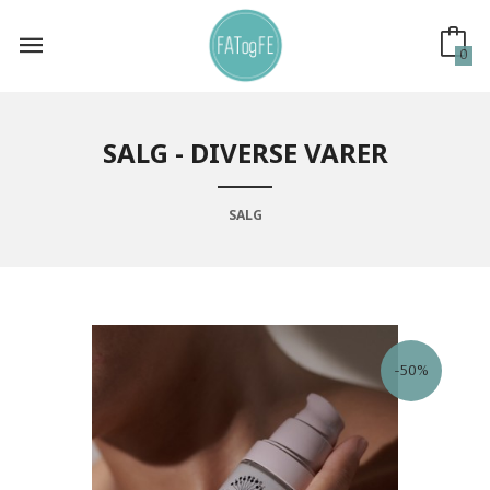
Gå
til
innholdet
0
SALG - DIVERSE VARER
SALG
-50%