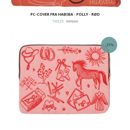
PC-COVER FRA HABIBA - POLLY - RØD
Tilbud
Rabatt
749,25
999,00
-25%