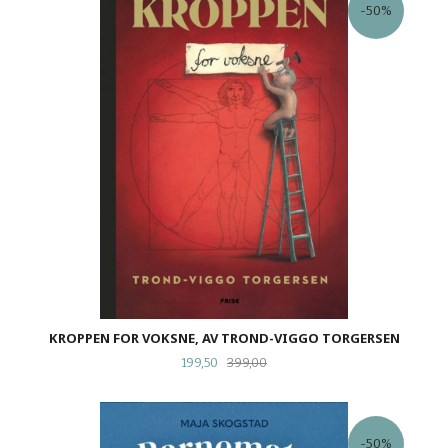
-50%
KROPPEN FOR VOKSNE, AV TROND-VIGGO TORGERSEN
Tilbud
Rabatt
199,50
399,00
-50%