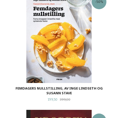
-50%
FEMDAGERS NULLSTILLING, AV INGE LINDSETH OG
SUSANN STAVE
Tilbud
Rabatt
199,50
399,00