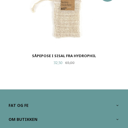
SÅPEPOSE I SISAL FRA HYDROPHIL
Tilbud
Rabatt
32,50
65,00
FAT OG FE
OM BUTIKKEN