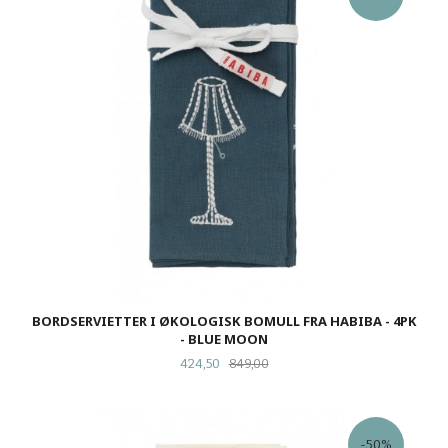
BORDSERVIETTER I ØKOLOGISK BOMULL FRA HABIBA - 4PK
- BLUE MOON
Tilbud
Rabatt
424,50
849,00
-50%