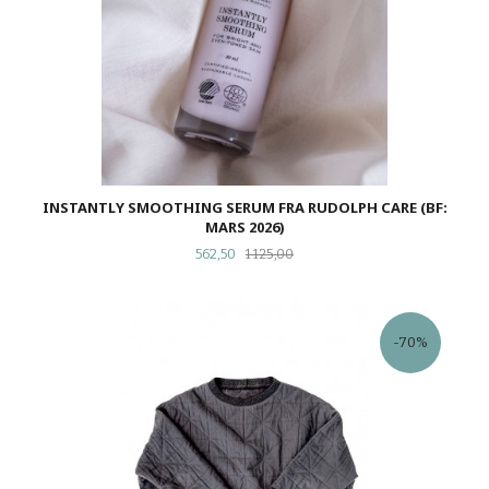
INSTANTLY SMOOTHING SERUM FRA RUDOLPH CARE (BF:
MARS 2026)
Tilbud
Rabatt
562,50
1 125,00
-70%