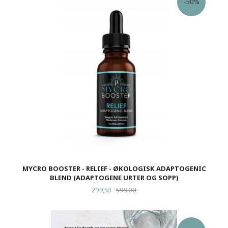
-50%
MYCRO BOOSTER - RELIEF - ØKOLOGISK ADAPTOGENIC
BLEND (ADAPTOGENE URTER OG SOPP)
Tilbud
Rabatt
299,50
599,00