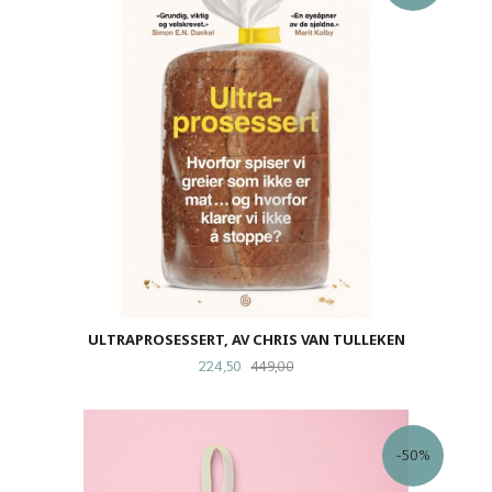
ULTRAPROSESSERT, AV CHRIS VAN TULLEKEN
Tilbud
Rabatt
224,50
449,00
-50%