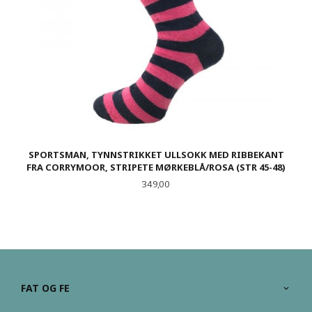
SPORTSMAN, TYNNSTRIKKET ULLSOKK MED RIBBEKANT
FRA CORRYMOOR, STRIPETE MØRKEBLÅ/ROSA (STR 45-48)
Pris
349,00
FAT OG FE