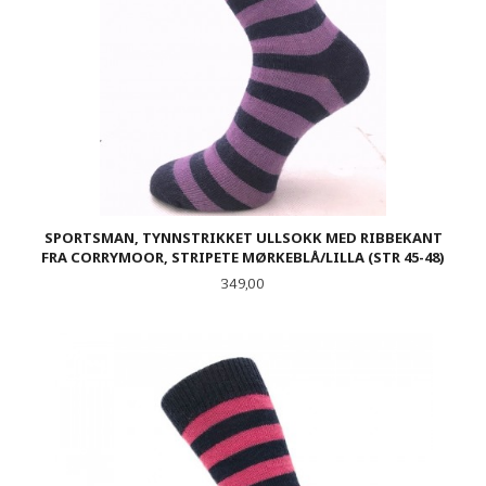
SPORTSMAN, TYNNSTRIKKET ULLSOKK MED RIBBEKANT
FRA CORRYMOOR, STRIPETE MØRKEBLÅ/LILLA (STR 45-48)
Pris
349,00