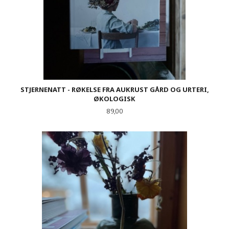
STJERNENATT - RØKELSE FRA AUKRUST GÅRD OG URTERI,
ØKOLOGISK
Pris
89,00