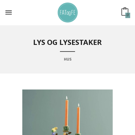
Gå
til
innholdet
0
LYS OG LYSESTAKER
HUS