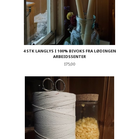
4 STK LANGLYS I 100% BIVOKS FRA LØDINGEN
ARBEIDSSENTER
Pris
175,00