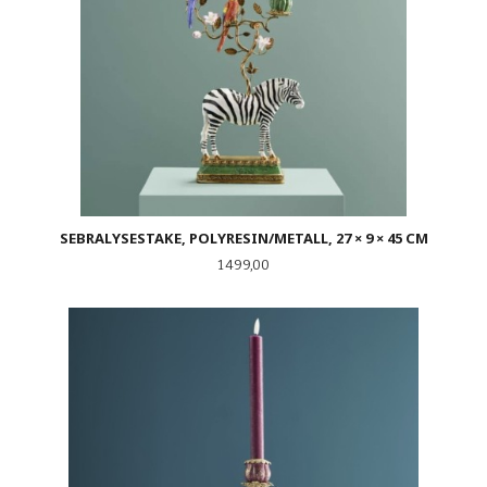
SEBRALYSESTAKE, POLYRESIN/METALL, 27 × 9 × 45 CM
Pris
1 499,00