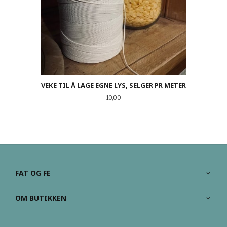
VEKE TIL Å LAGE EGNE LYS, SELGER PR METER
Pris
10,00
FAT OG FE
OM BUTIKKEN