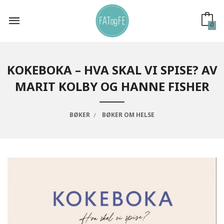
Gå
til
innholdet
0
KOKEBOKA – HVA SKAL VI SPISE? AV
MARIT KOLBY OG HANNE FISHER
BØKER
BØKER OM HELSE