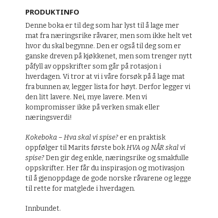
PRODUKTINFO
Denne boka er til deg som har lyst til å lage mer
mat fra næringsrike råvarer, men som ikke helt vet
hvor du skal begynne. Den er også til deg som er
ganske dreven på kjøkkenet, men som trenger nytt
påfyll av oppskrifter som går på rotasjon i
hverdagen. Vi tror at vi i våre forsøk på å lage mat
fra bunnen av, legger lista for høyt. Derfor legger vi
den litt lavere. Nei, mye lavere. Men vi
kompromisser ikke på verken smak eller
næringsverdi!
Kokeboka – Hva skal vi spise?
er en praktisk
oppfølger til Marits første bok
HVA og NÅR skal vi
spise?
Den gir deg enkle, næringsrike og smakfulle
oppskrifter. Her får du inspirasjon og motivasjon
til å gjenoppdage de gode norske råvarene og legge
til rette for matglede i hverdagen.
Innbundet.