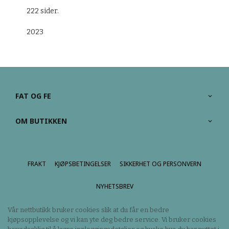
222 sider.
2023
FAT OG FE
OM BUTIKKEN
FRAKT
KJØPSBETINGELSER
SIKKERHET OG PERSONVERN
NYHETSBREV
Vår nettbutikk bruker cookies slik at du får en bedre
kjøpsopplevelse og vi kan yte deg bedre service. Vi bruker cookies