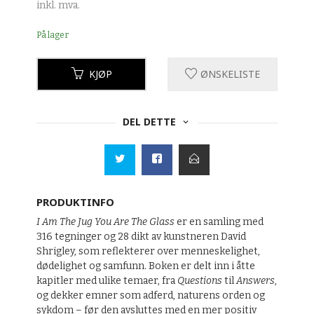
inkl. mva.
På lager
KJØP
ØNSKELISTE
DEL DETTE
PRODUKTINFO
I Am The Jug You Are The Glass
er en samling med
316 tegninger og 28 dikt av kunstneren David
Shrigley, som reflekterer over menneskelighet,
dødelighet og samfunn. Boken er delt inn i åtte
kapitler med ulike temaer, fra
Questions
til
Answers
,
og dekker emner som adferd, naturens orden og
sykdom – før den avsluttes med en mer positiv