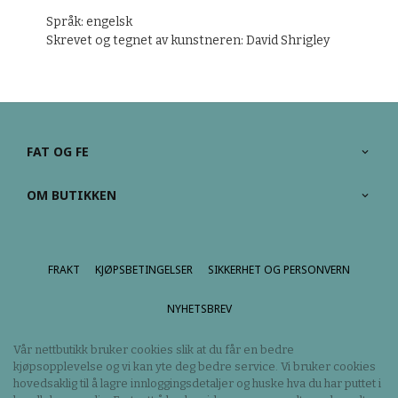
Språk: engelsk
Skrevet og tegnet av kunstneren:
David Shrigley
FAT OG FE
OM BUTIKKEN
FRAKT
KJØPSBETINGELSER
SIKKERHET OG PERSONVERN
NYHETSBREV
Vår nettbutikk bruker cookies slik at du får en bedre
kjøpsopplevelse og vi kan yte deg bedre service. Vi bruker cookies
hovedsaklig til å lagre innloggingsdetaljer og huske hva du har puttet i