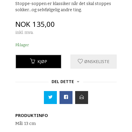
Stoppe-soppen er klassiker når det skal stoppes
sokker...og selvfølgelig andre ting.
Pris
NOK
135,00
inkl. mva.
På lager
KJØP
ØNSKELISTE
DEL DETTE
PRODUKTINFO
Mål: 13 cm