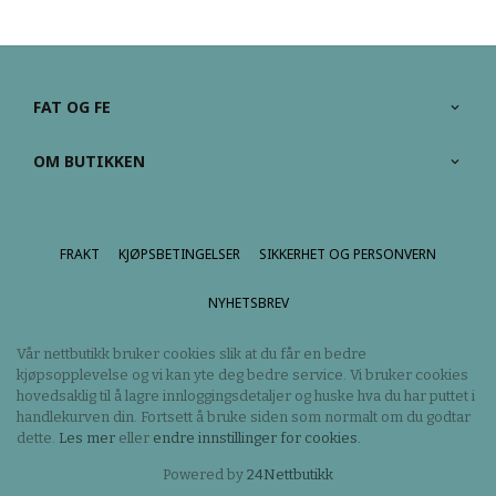
FAT OG FE
OM BUTIKKEN
FRAKT
KJØPSBETINGELSER
SIKKERHET OG PERSONVERN
NYHETSBREV
Vår nettbutikk bruker cookies slik at du får en bedre
kjøpsopplevelse og vi kan yte deg bedre service. Vi bruker cookies
hovedsaklig til å lagre innloggingsdetaljer og huske hva du har puttet i
handlekurven din. Fortsett å bruke siden som normalt om du godtar
dette.
Les mer
eller
endre innstillinger for cookies.
Powered by
24Nettbutikk