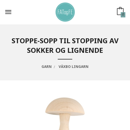
Gå
til
innholdet
0
STOPPE-SOPP TIL STOPPING AV
SOKKER OG LIGNENDE
GARN
VÄXBO LINGARN