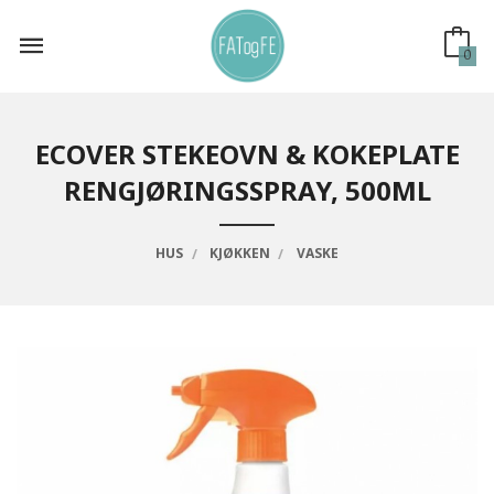
Gå
til
innholdet
0
ECOVER STEKEOVN & KOKEPLATE
RENGJØRINGSSPRAY, 500ML
HUS
KJØKKEN
VASKE