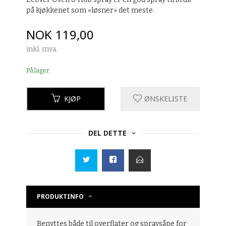
på kjøkkenet som «løsner» det meste.
Pris
NOK
119,00
inkl. mva.
På lager
KJØP
ØNSKELISTE
DEL DETTE
PRODUKTINFO
Benyttes både til overflater og spraysåpe for