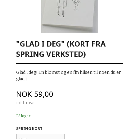
"GLAD I DEG" (KORT FRA
SPRING VERKSTED)
Glad i deg! En blomst og en fin hilsen til noen du er
glad i.
Pris
NOK
59,00
inkl. mva.
På lager
SPRING KORT