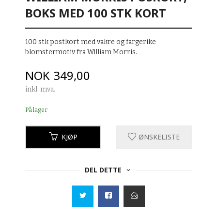
BOKS MED 100 STK KORT
100 stk postkort med vakre og fargerike
blomstermotiv fra William Morris.
Pris
NOK
349,00
inkl. mva.
På lager
KJØP
ØNSKELISTE
DEL DETTE