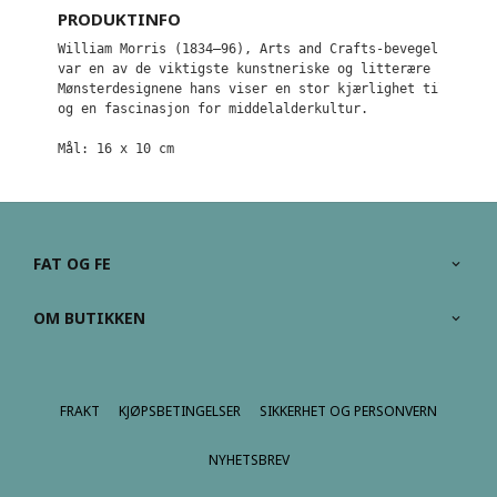
PRODUKTINFO
William Morris (1834–96), Arts and Crafts-bevegelsens fa
var en av de viktigste kunstneriske og litterære skikkel
Mønsterdesignene hans viser en stor kjærlighet til ville
Mål: 16 x 10 cm
FAT OG FE
OM BUTIKKEN
FRAKT
KJØPSBETINGELSER
SIKKERHET OG PERSONVERN
NYHETSBREV