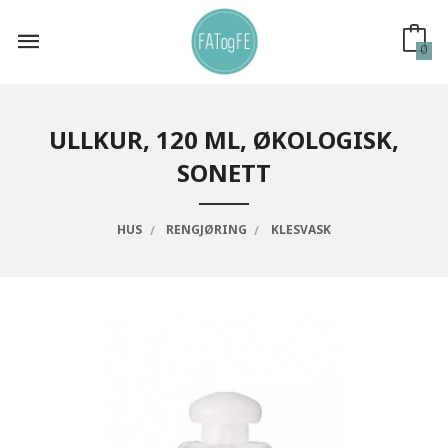
Gå
til
innholdet
0
ULLKUR, 120 ML, ØKOLOGISK,
SONETT
HUS
RENGJØRING
KLESVASK