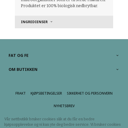
Produktet er 100% biologisk nedbrytbar.
INGREDIENSER
FAT OG FE
OM BUTIKKEN
FRAKT
KJØPSBETINGELSER
SIKKERHET OG PERSONVERN
NYHETSBREV
Vår nettbutikk bruker cookies slik at du får en bedre
kjøpsopplevelse og vi kan yte deg bedre service. Vi bruker cookies