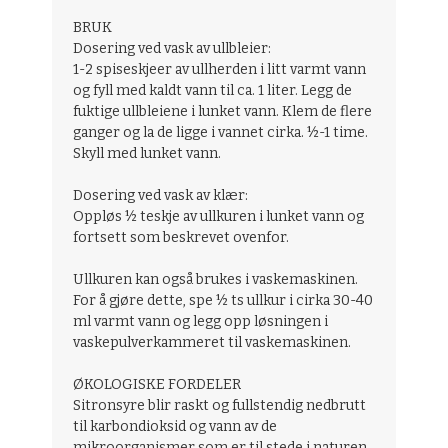
BRUK
Dosering ved vask av ullbleier:
1-2 spiseskjeer av ullherden i litt varmt vann
og fyll med kaldt vann til ca. 1 liter. Legg de
fuktige ullbleiene i lunket vann. Klem de flere
ganger og la de ligge i vannet cirka. ½-1 time.
Skyll med lunket vann.
Dosering ved vask av klær:
Oppløs ½ teskje av ullkuren i lunket vann og
fortsett som beskrevet ovenfor.
Ullkuren kan også brukes i vaskemaskinen.
For å gjøre dette, spe ½ ts ullkur i cirka 30-40
ml varmt vann og legg opp løsningen i
vaskepulverkammeret til vaskemaskinen.
ØKOLOGISKE FORDELER
Sitronsyre blir raskt og fullstendig nedbrutt
til karbondioksid og vann av de
mikroorganismer som er til stede i naturen.