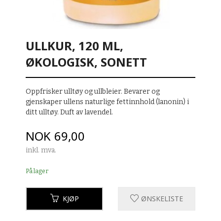
ULLKUR, 120 ML,
ØKOLOGISK, SONETT
Oppfrisker ulltøy og ullbleier. Bevarer og
gjenskaper ullens naturlige fettinnhold (lanonin) i
ditt ulltøy. Duft av lavendel.
Pris
NOK
69,00
inkl. mva.
På lager
KJØP
ØNSKELISTE