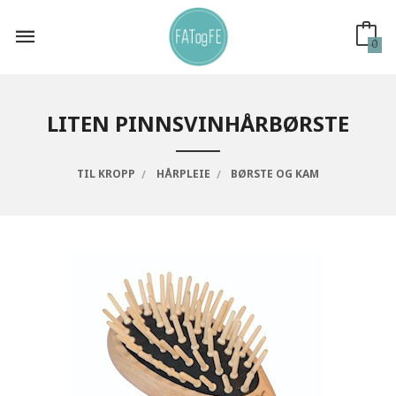
Gå
til
innholdet
0
LITEN PINNSVINHÅRBØRSTE
TIL KROPP
HÅRPLEIE
BØRSTE OG KAM