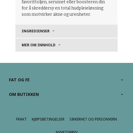
favorittoljen, serumet eller boosteren din
for å skreddersy en total hudpleieløsning
som motvirker akne og urenheter.
INGREDIENSER
MER OM INNHOLD
FAT OG FE
OM BUTIKKEN
FRAKT
KJØPSBETINGELSER
SIKKERHET OG PERSONVERN
NYHETSBREV