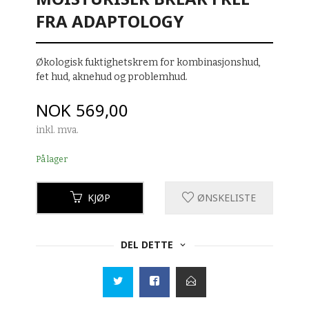
FRA ADAPTOLOGY
Økologisk fuktighetskrem for kombinasjonshud,
fet hud, aknehud og problemhud.
Pris
NOK
569,00
inkl. mva.
På lager
KJØP
ØNSKELISTE
DEL DETTE