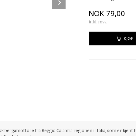
Next
Pris
NOK
79,00
inkl. mva.
KJØP
risk bergamottolje fra Reggio Calabria regionen i Italia, som er kjen