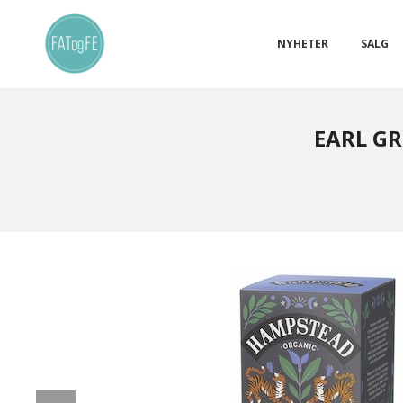
Gå
Lukk
PRODUKTER
til
innholdet
NYHETER
SALG
EARL GR