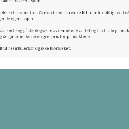
g tåler kokvarmt vann.
trekke i tre minutter. Grønn te bør du være litt mer forsiktig med n
ngende egenskaper.
isert seg på økologisk te av demeter kvalitet og fairtrade produks
g de gir arbeiderne en grei pris for produktene.
lt ut resirkulerbar og ikke klorbleket.