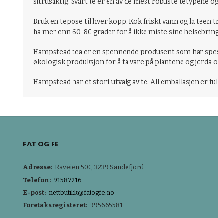
sitrusaktig. Svart te er en av de mest robuste tetypene o
Bruk en tepose til hver kopp. Kok friskt vann og la teen 
ha mer enn 60-80 grader for å ikke miste sine helsebri
Hampstead tea er en spennende produsent som har spesial
økologisk produksjon for å ta vare på plantene og jorda o
Hampstead har et stort utvalg av te. All emballasjen er ful
FAT OG FE
Adresse:
Raveien 500, 3239 Sandefjord
Telefon:
91587216
E-post:
nettbutikk@fatogfe.no
Foretaksregisteret:
995665581