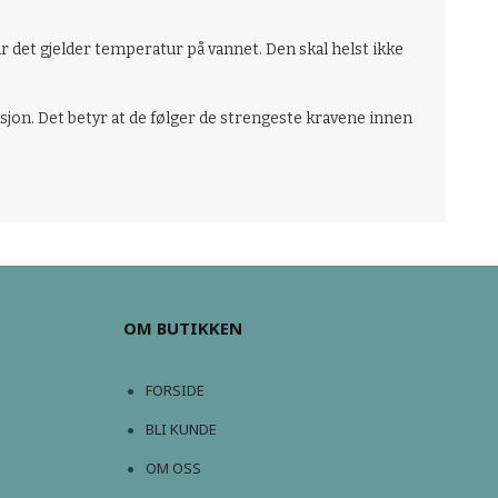
år det gjelder temperatur på vannet. Den skal helst ikke
jon. Det betyr at de følger de strengeste kravene innen
OM BUTIKKEN
FORSIDE
BLI KUNDE
OM OSS