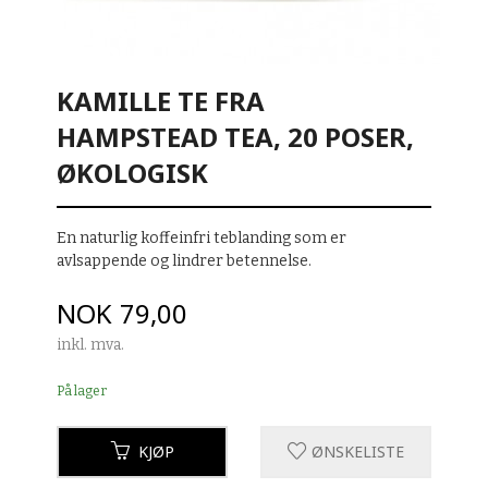
KAMILLE TE FRA
HAMPSTEAD TEA, 20 POSER,
ØKOLOGISK
En naturlig koffeinfri teblanding som er
avlsappende og lindrer betennelse.
Pris
NOK
79,00
inkl. mva.
På lager
KJØP
ØNSKELISTE