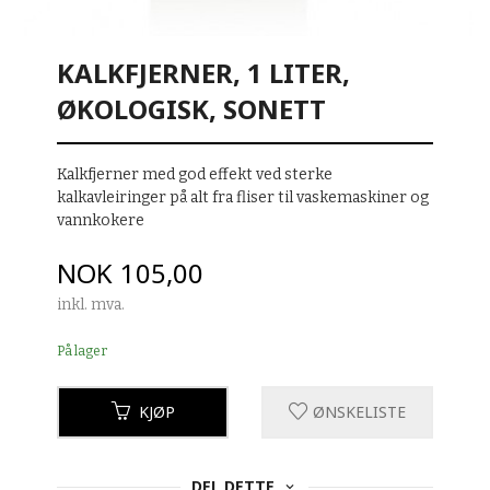
KALKFJERNER, 1 LITER,
ØKOLOGISK, SONETT
Kalkfjerner med god effekt ved sterke
kalkavleiringer på alt fra fliser til vaskemaskiner og
vannkokere
Pris
NOK
105,00
inkl. mva.
På lager
KJØP
ØNSKELISTE
DEL DETTE