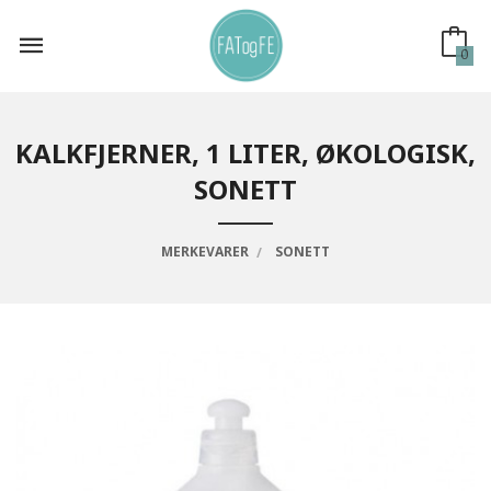
Gå
til
innholdet
0
KALKFJERNER, 1 LITER, ØKOLOGISK,
SONETT
MERKEVARER
SONETT