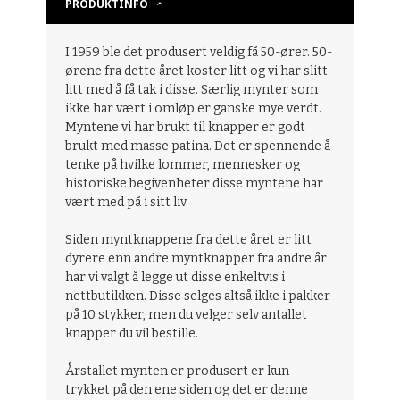
PRODUKTINFO
I 1959 ble det produsert veldig få 50-ører. 50-
ørene fra dette året koster litt og vi har slitt
litt med å få tak i disse. Særlig mynter som
ikke har vært i omløp er ganske mye verdt.
Myntene vi har brukt til knapper er godt
brukt med masse patina. Det er spennende å
tenke på hvilke lommer, mennesker og
historiske begivenheter disse myntene har
vært med på i sitt liv.
Siden myntknappene fra dette året er litt
dyrere enn andre myntknapper fra andre år
har vi valgt å legge ut disse enkeltvis i
nettbutikken. Disse selges altså ikke i pakker
på 10 stykker, men du velger selv antallet
knapper du vil bestille.
Årstallet mynten er produsert er kun
trykket på den ene siden og det er denne