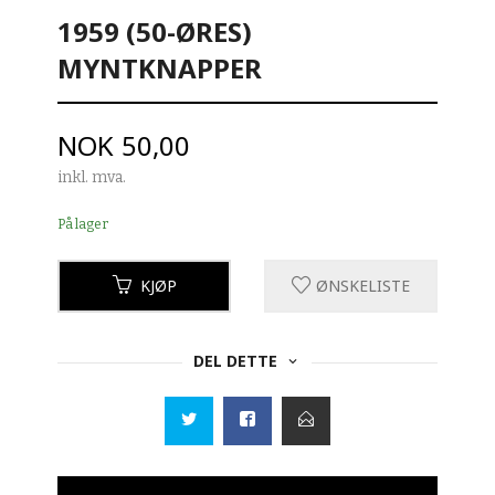
1959 (50-ØRES)
MYNTKNAPPER
Pris
NOK
50,00
inkl. mva.
På lager
KJØP
ØNSKELISTE
DEL DETTE