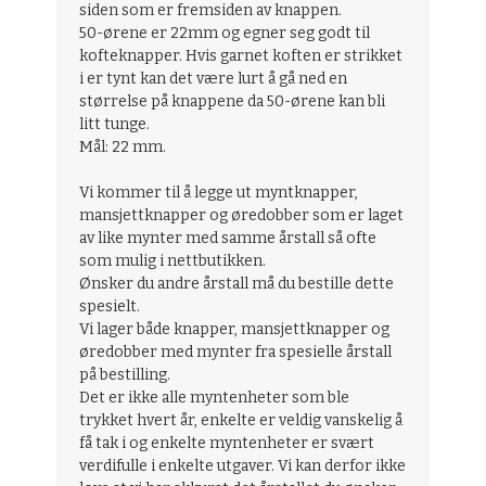
siden som er fremsiden av knappen.
50-ørene er 22mm og egner seg godt til
kofteknapper. Hvis garnet koften er strikket
i er tynt kan det være lurt å gå ned en
størrelse på knappene da 50-ørene kan bli
litt tunge.
Mål: 22 mm.
Vi kommer til å legge ut myntknapper,
mansjettknapper og øredobber som er laget
av like mynter med samme årstall så ofte
som mulig i nettbutikken.
Ønsker du andre årstall må du bestille dette
spesielt.
Vi lager både knapper, mansjettknapper og
øredobber med mynter fra spesielle årstall
på bestilling.
Det er ikke alle myntenheter som ble
trykket hvert år, enkelte er veldig vanskelig å
få tak i og enkelte myntenheter er svært
verdifulle i enkelte utgaver. Vi kan derfor ikke