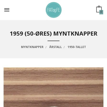
Gå
til
innholdet
0
1959 (50-ØRES) MYNTKNAPPER
MYNTKNAPPER
ÅRSTALL
1950-TALLET