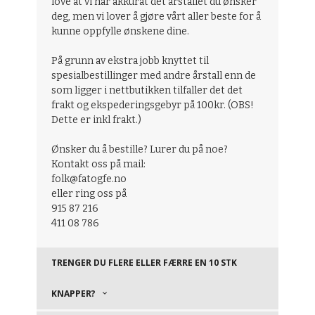
love at vi har akkurat det årstallet du ønsker
deg, men vi lover å gjøre vårt aller beste for å
kunne oppfylle ønskene dine.
På grunn av ekstra jobb knyttet til
spesialbestillinger med andre årstall enn de
som ligger i nettbutikken tilfaller det det
frakt og ekspederingsgebyr på 100kr. (OBS!
Dette er inkl frakt.)
Ønsker du å bestille? Lurer du på noe?
Kontakt oss på mail:
folk@fatogfe.no
eller ring oss på
915 87 216
411 08 786
TRENGER DU FLERE ELLER FÆRRE EN 10 STK
KNAPPER?