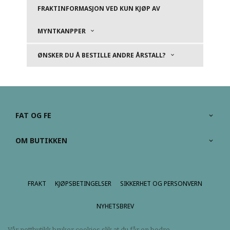
FRAKTINFORMASJON VED KUN KJØP AV
MYNTKANPPER
ØNSKER DU Å BESTILLE ANDRE ÅRSTALL?
FAT OG FE
OM BUTIKKEN
FRAKT
KJØPSBETINGELSER
SIKKERHET OG PERSONVERN
NYHETSBREV
Vår nettbutikk bruker cookies slik at du får en bedre