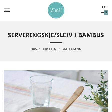
Gå
til
innholdet
0
SERVERINGSKJE/SLEIV I BAMBUS
HUS
KJØKKEN
MATLAGING