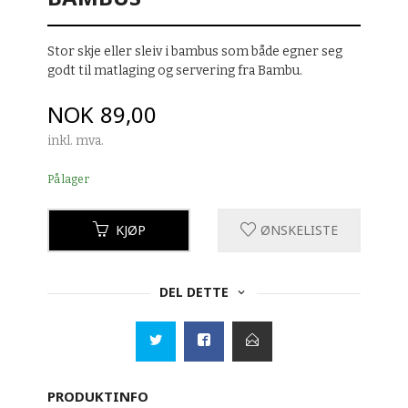
Stor skje eller sleiv i bambus som både egner seg
godt til matlaging og servering fra Bambu.
Pris
NOK
89,00
inkl. mva.
På lager
KJØP
ØNSKELISTE
DEL DETTE
PRODUKTINFO