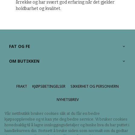
årrekke og har svært god erfaring når det gjelder
holdbarhet og kvalitet.
FAT OG FE
OM BUTIKKEN
FRAKT
KJØPSBETINGELSER
SIKKERHET OG PERSONVERN
NYHETSBREV
Vår nettbutikk bruker cookies slik at du får en bedre
kjøpsopplevelse og vi kan yte deg bedre service. Vi bruker cookies
hovedsaklig til å lagre innloggingsdetaljer og huske hva du har puttet i
handlekurven din. Fortsett å bruke siden som normalt om du godtar