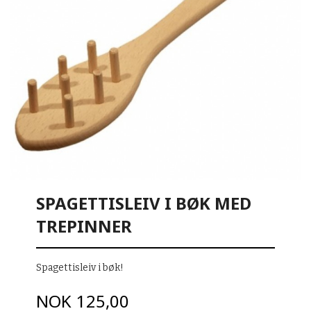
SPAGETTISLEIV I BØK MED
TREPINNER
Spagettisleiv i bøk!
Pris
NOK
125,00