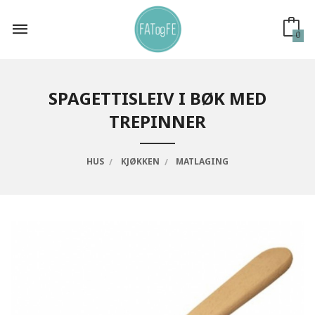
Gå
til
innholdet
0
SPAGETTISLEIV I BØK MED
TREPINNER
HUS
KJØKKEN
MATLAGING