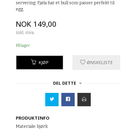
servering. Fjøla har et hull som passer perfekt til
egg.
Pris
NOK
149,00
inkl. mva.
På lager
KJØP
ØNSKELISTE
DEL DETTE
PRODUKTINFO
Materiale: bjørk