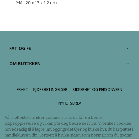
Mål: 20 x 13 x 1,2 cm
FAT OG FE
OM BUTIKKEN
FRAKT
KJØPSBETINGELSER
SIKKERHET OG PERSONVERN
NYHETSBREV
Vår nettbutikk bruker cookies slik at du får en bedre
kjøpsopplevelse og vi kan yte deg bedre service. Vi bruker cookies
hovedsaklig til å lagre innloggingsdetaljer og huske hva du har puttet i
handlekurven din. Fortsett å bruke siden som normalt om du godtar