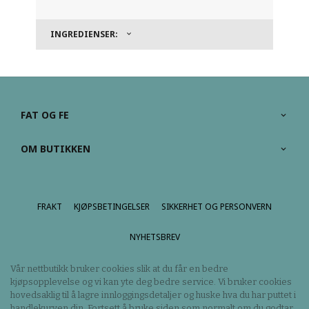
INGREDIENSER:
FAT OG FE
OM BUTIKKEN
FRAKT
KJØPSBETINGELSER
SIKKERHET OG PERSONVERN
NYHETSBREV
Vår nettbutikk bruker cookies slik at du får en bedre
kjøpsopplevelse og vi kan yte deg bedre service. Vi bruker cookies
hovedsaklig til å lagre innloggingsdetaljer og huske hva du har puttet i
handlekurven din. Fortsett å bruke siden som normalt om du godtar