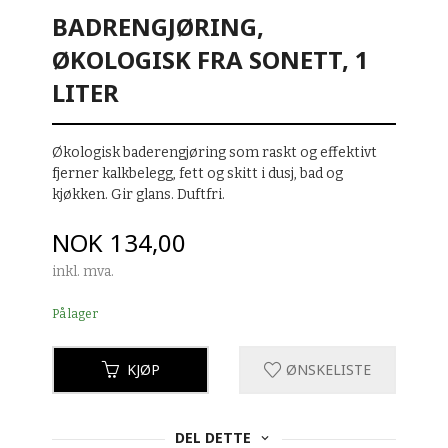
BADRENGJØRING,
ØKOLOGISK FRA SONETT, 1
LITER
Økologisk baderengjøring som raskt og effektivt
fjerner kalkbelegg, fett og skitt i dusj, bad og
kjøkken. Gir glans. Duftfri.
Pris
NOK
134,00
inkl. mva.
På lager
KJØP
ØNSKELISTE
DEL DETTE