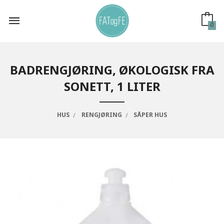
Gå
til
innholdet
0
BADRENGJØRING, ØKOLOGISK FRA
SONETT, 1 LITER
HUS
RENGJØRING
SÅPER HUS