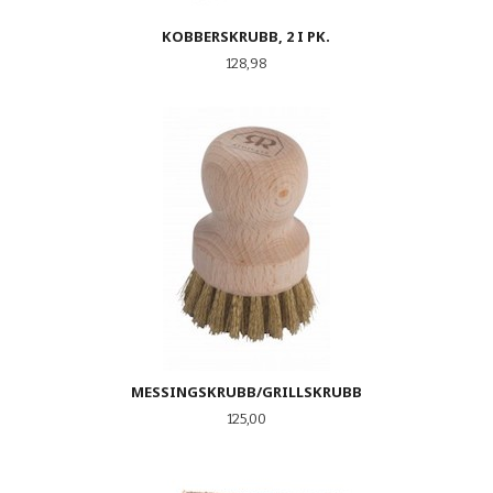
KOBBERSKRUBB, 2 I PK.
Pris
128,98
MESSINGSKRUBB/GRILLSKRUBB
Pris
125,00