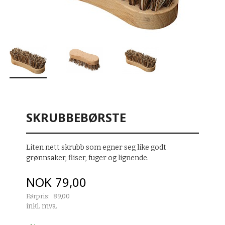
SKRUBBEBØRSTE
Liten nett skrubb som egner seg like godt
grønnsaker, fliser, fuger og lignende.
Tilbud
NOK
79,00
Førpris:
89,00
Rabatt
inkl. mva.