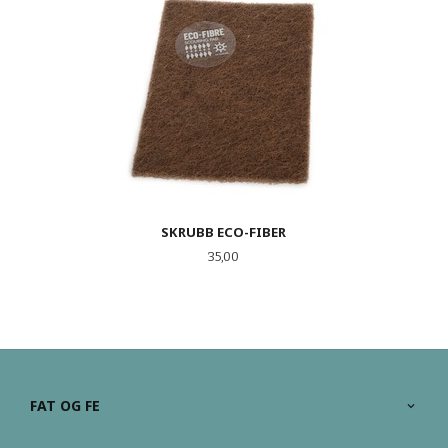
SKRUBB ECO-FIBER
Pris
35,00
FAT OG FE