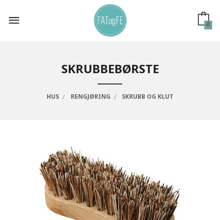
Gå
til
innholdet
0
SKRUBBEBØRSTE
HUS
RENGJØRING
SKRUBB OG KLUT