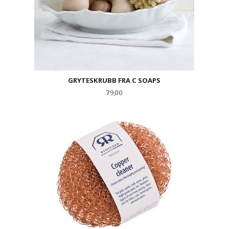
GRYTESKRUBB FRA C SOAPS
Pris
79,00