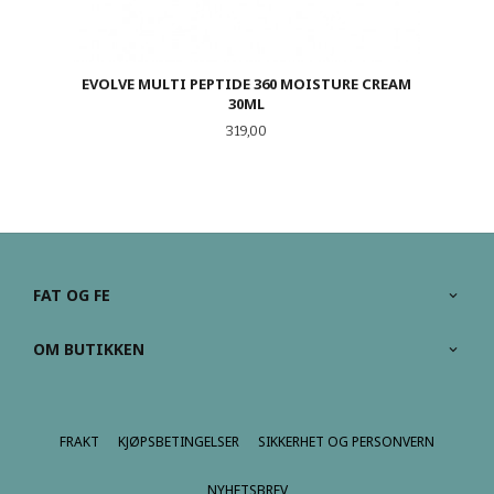
EVOLVE MULTI PEPTIDE 360 MOISTURE CREAM
30ML
Pris
319,00
FAT OG FE
OM BUTIKKEN
FRAKT
KJØPSBETINGELSER
SIKKERHET OG PERSONVERN
NYHETSBREV