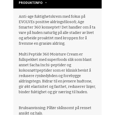
PRODUKTINFO
Anti-age fuktighetskrem med fokus på
EVOLVEs positive aldringsfilosofi; Age
Smarter 360 konseptet! Det handler om å ta
vare på huden naturlig på alle stadier av livet
og arbeide proaktivt med kroppen for å
fremme en grasiøs aldring.
Multi Peptide 360 Moisture Cream er
fullspekket med superfoods slik som blant
annet Sacha Inchi-peptider og
kokosnøttpeptider som er klinisk bevist å
redusere rynkedybden og forebygge
aldringstegn. Bidrar til en jevnere hudtone,
gir økt elastisitet og fasthet, reduserer linjer,
binder fuktighet og gir næring til huden.
Bruksanvisning: Påfør skånsomt på renset
ansikt og hals.