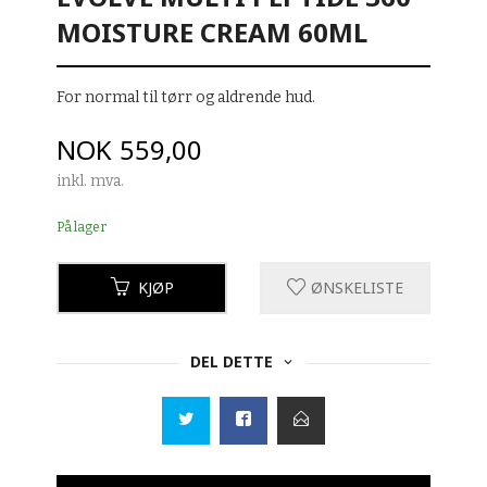
MOISTURE CREAM 60ML
For normal til tørr og aldrende hud.
Pris
NOK
559,00
inkl. mva.
På lager
KJØP
ØNSKELISTE
DEL DETTE