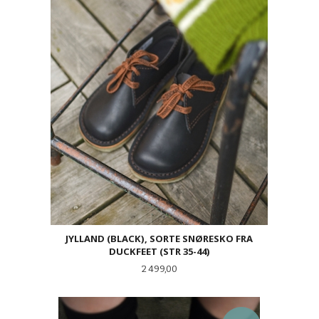
JYLLAND (BLACK), SORTE SNØRESKO FRA
DUCKFEET (STR 35-44)
Pris
2 499,00