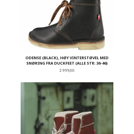
ODENSE (BLACK), HØY VINTERSTØVEL MED
SNØRING FRA DUCKFEET (ALLE STR: 36-46)
Pris
2 999,00