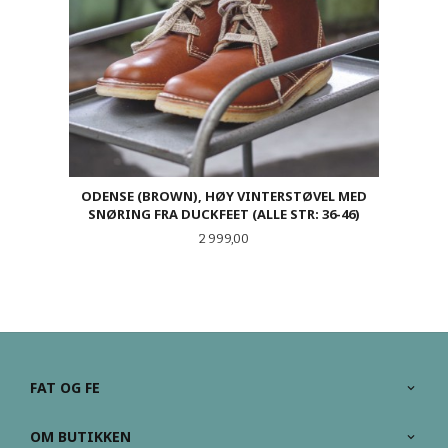
ODENSE (BROWN), HØY VINTERSTØVEL MED
SNØRING FRA DUCKFEET (ALLE STR: 36-46)
Pris
2 999,00
FAT OG FE
OM BUTIKKEN