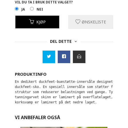
VIL DU TA I BRUK DETTE VALGET?
JA
NEI
KJØP
ØNSKELISTE
DEL DETTE
PRODUKTINFO
En dedikert duckfeet-buestøtte-innersåle designet for å 
duckfeet-sko. En spesiell innersåle som støtter fotbuen 
struktur som reduserer belastningen ved gange. Tykt helv
tanningarvet skinn er laminert på overflatelaget, og sli
korksvamp er laminert på det nedre laget.
VI ANBEFALER OGSÅ