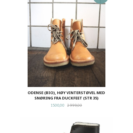
ODENSE (BIO), HØY VINTERSTØVEL MED
SNØRING FRA DUCKFEET (STR 35)
Tilbud
Rabatt
1 500,00
2 999,00