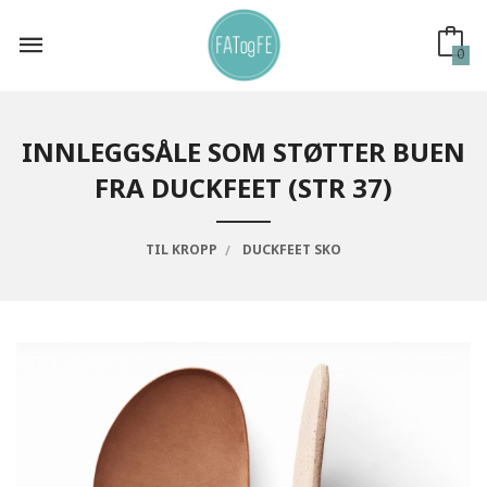
Gå
til
innholdet
0
INNLEGGSÅLE SOM STØTTER BUEN
FRA DUCKFEET (STR 37)
TIL KROPP
DUCKFEET SKO