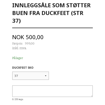
INNLEGGSÅLE SOM STØTTER
BUEN FRA DUCKFEET (STR
37)
Tilbud
NOK
500,00
Førpris:
999,00
Rabatt
inkl. mva.
På lager
DUCKFEET SKO
0
/ 255 tegn