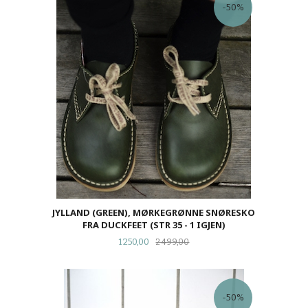
-50%
JYLLAND (GREEN), MØRKEGRØNNE SNØRESKO
FRA DUCKFEET (STR 35 - 1 IGJEN)
Tilbud
Rabatt
1 250,00
2 499,00
-50%