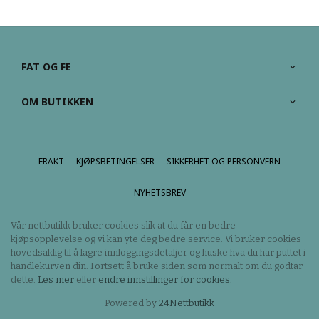
FAT OG FE
OM BUTIKKEN
FRAKT
KJØPSBETINGELSER
SIKKERHET OG PERSONVERN
NYHETSBREV
Vår nettbutikk bruker cookies slik at du får en bedre
kjøpsopplevelse og vi kan yte deg bedre service. Vi bruker cookies
hovedsaklig til å lagre innloggingsdetaljer og huske hva du har puttet i
handlekurven din. Fortsett å bruke siden som normalt om du godtar
dette.
Les mer
eller
endre innstillinger for cookies.
Powered by
24Nettbutikk