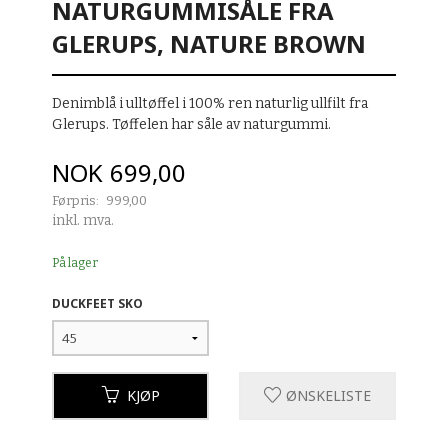
NATURGUMMISÅLE FRA
GLERUPS, NATURE BROWN
Denimblå i ulltøffel i 100% ren naturlig ullfilt fra
Glerups. Tøffelen har såle av naturgummi.
Tilbud
NOK
699,00
Førpris:
999,00
Rabatt
inkl. mva.
På lager
DUCKFEET SKO
KJØP
ØNSKELISTE