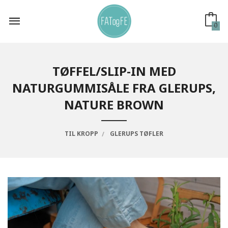
Gå
til
innholdet
0
TØFFEL/SLIP-IN MED
NATURGUMMISÅLE FRA GLERUPS,
NATURE BROWN
TIL KROPP
GLERUPS TØFLER