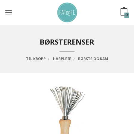
Gå
til
innholdet
0
BØRSTERENSER
TIL KROPP
HÅRPLEIE
BØRSTE OG KAM