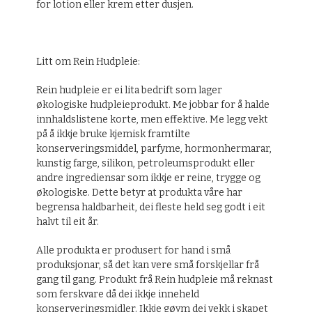
for lotion eller krem etter dusjen.
Litt om Rein Hudpleie:
Rein hudpleie er ei lita bedrift som lager
økologiske hudpleieprodukt. Me jobbar for å halde
innhaldslistene korte, men effektive. Me legg vekt
på å ikkje bruke kjemisk framtilte
konserveringsmiddel, parfyme, hormonhermarar,
kunstig farge, silikon, petroleumsprodukt eller
andre ingrediensar som ikkje er reine, trygge og
økologiske. Dette betyr at produkta våre har
begrensa haldbarheit, dei fleste held seg godt i eit
halvt til eit år.
Alle produkta er produsert for hand i små
produksjonar, så det kan vere små forskjellar frå
gang til gang. Produkt frå Rein hudpleie må reknast
som ferskvare då dei ikkje inneheld
konserveringsmidler. Ikkje gøym dei vekk i skapet