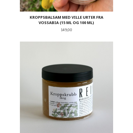
KROPPSBALSAM MED VILLE URTER FRA
VOSSABIA (15 ML OG 100 ML)
Pris
149,00