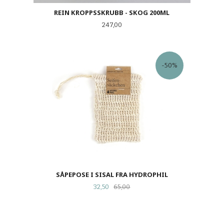
REIN KROPPSSKRUBB - SKOG 200ML
Pris
247,00
-50%
SÅPEPOSE I SISAL FRA HYDROPHIL
Tilbud
Rabatt
32,50
65,00