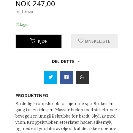
Pris
NOK
247,00
inkl. mva.
På lager
KJØP
ØNSKELISTE
DEL DETTE
PRODUKTINFO
En deilig kroppskrubb for hjemme spa. Brukes en
gang i uken i dusjen. Masser huden med sirkelrunde
bevegelser, unngå å skrubbe for hardt. Skyll av med
vann. Kroppskrubben etterlater huden silkemyk,
og med en tynn film av olje slik at det ikke er behov