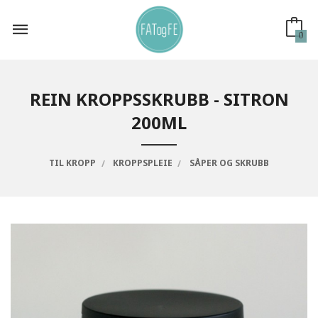
Gå
til
innholdet
0
REIN KROPPSSKRUBB - SITRON
200ML
TIL KROPP
KROPPSPLEIE
SÅPER OG SKRUBB