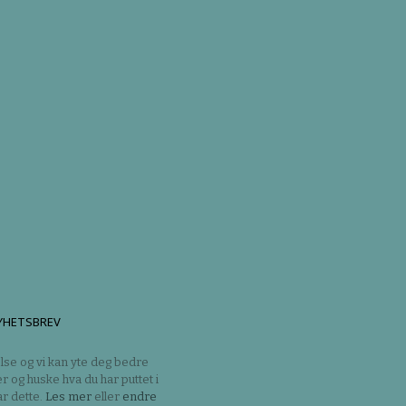
YHETSBREV
lse og vi kan yte deg bedre
er og huske hva du har puttet i
r dette.
Les mer
eller
endre