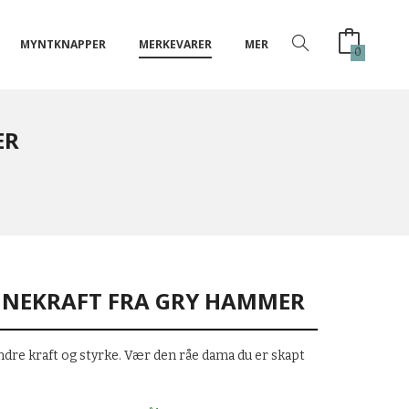
MYNTKNAPPER
MERKEVARER
MER
0
ER
NNEKRAFT FRA GRY HAMMER
ndre kraft og styrke. Vær den råe dama du er skapt