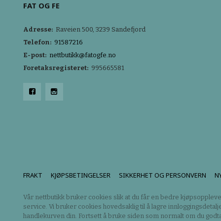
FAT OG FE
Adresse:
Raveien 500, 3239 Sandefjord
Telefon:
91587216
E-post:
nettbutikk@fatogfe.no
Foretaksregisteret:
995665581
FRAKT
KJØPSBETINGELSER
SIKKERHET OG PERSONVERN
N
Vår nettbutikk bruker cookies slik at du får en bedre kjøpsoppleve
service. Vi bruker cookies hovedsaklig til å lagre innloggingsdetalj
handlekurven din. Fortsett å bruke siden som normalt om du godta