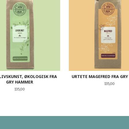
LIVSKUNST, ØKOLOGISK FRA
URTETE MAGEFRED FRA GR
GRY HAMMER
Pris
135,00
Pris
135,00
KJØP
KJØP