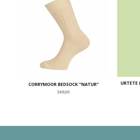
URTETE 
CORRYMOOR BEDSOCK "NATUR"
Pris
349,00
LES MER