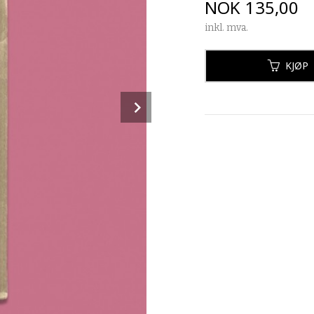
Pris
NOK
135,00
inkl. mva.
KJØP
Next