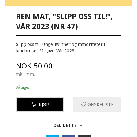
REN MAT, "SLIPP OSS TIL!",
VÅR 2023 (NR 47)
Slipp oss til! Unge, kvinner og minoriteter i
landbruket. Utgave: Vår 2023
Pris
NOK
50,00
inkl. mva.
På lager
KJØP
ØNSKELISTE
DEL DETTE