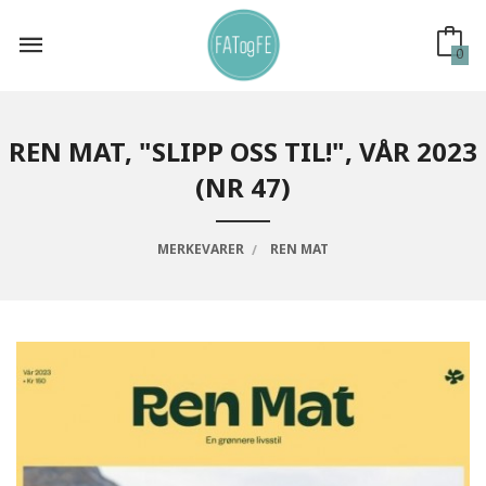
Gå
til
innholdet
0
REN MAT, "SLIPP OSS TIL!", VÅR 2023
(NR 47)
MERKEVARER
REN MAT