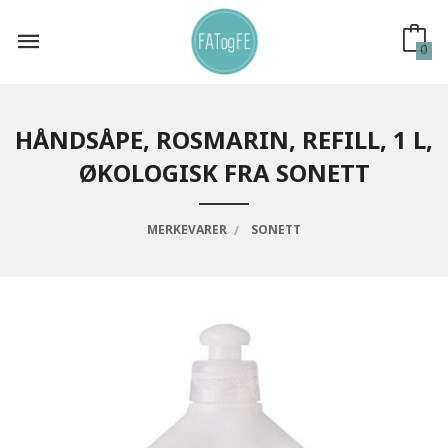
Gå
til
innholdet
0
HÅNDSÅPE, ROSMARIN, REFILL, 1 L,
ØKOLOGISK FRA SONETT
MERKEVARER
SONETT