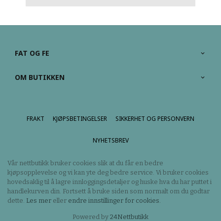
FAT OG FE
OM BUTIKKEN
FRAKT
KJØPSBETINGELSER
SIKKERHET OG PERSONVERN
NYHETSBREV
Vår nettbutikk bruker cookies slik at du får en bedre
kjøpsopplevelse og vi kan yte deg bedre service. Vi bruker cookies
hovedsaklig til å lagre innloggingsdetaljer og huske hva du har puttet i
handlekurven din. Fortsett å bruke siden som normalt om du godtar
dette.
Les mer
eller
endre innstillinger for cookies.
Powered by
24Nettbutikk