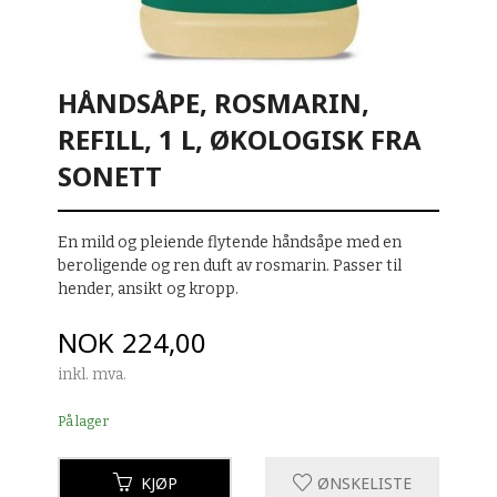
HÅNDSÅPE, ROSMARIN,
REFILL, 1 L, ØKOLOGISK FRA
SONETT
En mild og pleiende flytende håndsåpe med en
beroligende og ren duft av rosmarin. Passer til
hender, ansikt og kropp.
Pris
NOK
224,00
inkl. mva.
På lager
KJØP
ØNSKELISTE