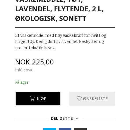
LAVENDEL, FLYTENDE, 2 L,
ØKOLOGISK, SONETT
Et vaskemiddel med høy vaskekraft for hvitt og
farget tøy. Deilig duft av lavendel. Beskytter og
nærer tekstilets vev.
Pris
NOK
225,00
inkl. mva.
På lager
KJØP
ØNSKELISTE
DEL DETTE