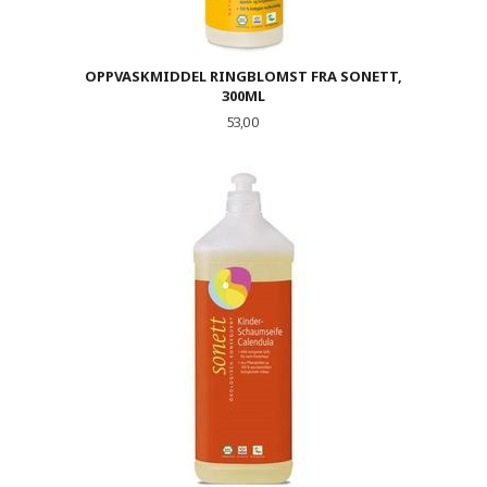
OPPVASKMIDDEL RINGBLOMST FRA SONETT,
300ML
Pris
53,00