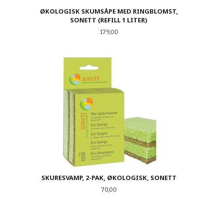
ØKOLOGISK SKUMSÅPE MED RINGBLOMST,
SONETT (REFILL 1 LITER)
Pris
179,00
SKURESVAMP, 2-PAK, ØKOLOGISK, SONETT
Pris
70,00