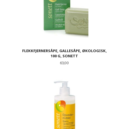
FLEKKFJERNERSÅPE, GALLESÅPE, ØKOLOGISK,
100 G, SONETT
Pris
63,00