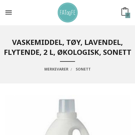
Gå
til
innholdet
0
VASKEMIDDEL, TØY, LAVENDEL,
FLYTENDE, 2 L, ØKOLOGISK, SONETT
MERKEVARER
SONETT