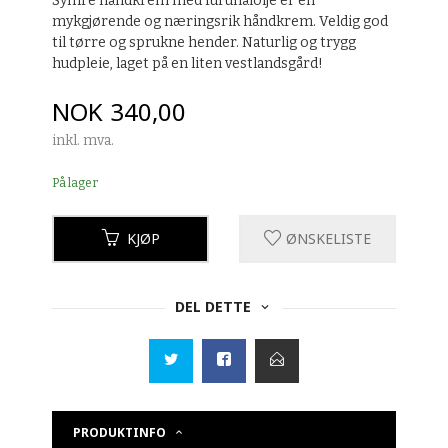
Symre håndkrem med furunålolje er en
mykgjørende og næringsrik håndkrem. Veldig god
til tørre og sprukne hender. Naturlig og trygg
hudpleie, laget på en liten vestlandsgård!
Pris
NOK
340,00
inkl. mva.
På lager
KJØP
ØNSKELISTE
DEL DETTE
PRODUKTINFO