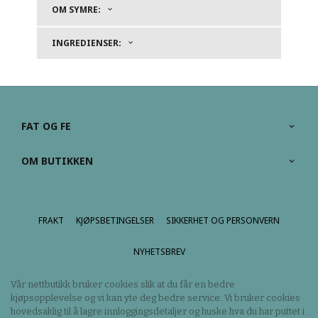
OM SYMRE:
INGREDIENSER:
FAT OG FE
OM BUTIKKEN
FRAKT
KJØPSBETINGELSER
SIKKERHET OG PERSONVERN
NYHETSBREV
Vår nettbutikk bruker cookies slik at du får en bedre
kjøpsopplevelse og vi kan yte deg bedre service. Vi bruker cookies
hovedsaklig til å lagre innloggingsdetaljer og huske hva du har puttet i