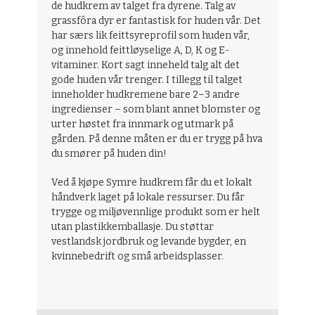
de hudkrem av talget fra dyrene. Talg av
grassfôra dyr er fantastisk for huden vår. Det
har særs lik feittsyreprofil som huden vår,
og innehold feittløyselige A, D, K og E-
vitaminer. Kort sagt inneheld talg alt det
gode huden vår trenger. I tillegg til talget
inneholder hudkremene bare 2–3 andre
ingredienser – som blant annet blomster og
urter høstet fra innmark og utmark på
gården. På denne måten er du er trygg på hva
du smører på huden din!
Ved å kjøpe Symre hudkrem får du et lokalt
håndverk laget på lokale ressurser. Du får
trygge og miljøvennlige produkt som er helt
utan plastikkemballasje. Du støttar
vestlandsk jordbruk og levande bygder, en
kvinnebedrift og små arbeidsplasser.