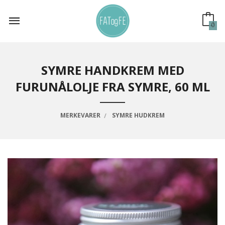
Gå
til
innholdet
0
SYMRE HANDKREM MED
FURUNÅLOLJE FRA SYMRE, 60 ML
MERKEVARER
SYMRE HUDKREM