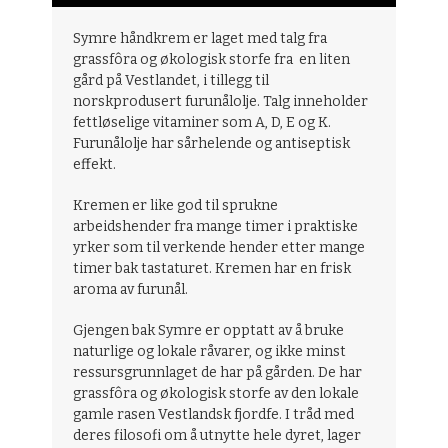
Symre håndkrem er laget med talg fra
grassfôra og økologisk storfe fra en liten
gård på Vestlandet, i tillegg til
norskprodusert furunålolje. Talg inneholder
fettløselige vitaminer som A, D, E og K.
Furunålolje har sårhelende og antiseptisk
effekt.
Kremen er like god til sprukne
arbeidshender fra mange timer i praktiske
yrker som til verkende hender etter mange
timer bak tastaturet. Kremen har en frisk
aroma av furunål.
Gjengen bak Symre er opptatt av å bruke
naturlige og lokale råvarer, og ikke minst
ressursgrunnlaget de har på gården. De har
grassfôra og økologisk storfe av den lokale
gamle rasen Vestlandsk fjordfe. I tråd med
deres filosofi om å utnytte hele dyret, lager