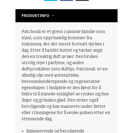
PRODUKTINFO
Patchouli er et gress i samme familie som
mint, som opprinnelig kommer fra
Indonesia, der det meste fortsatt dyrkes i
dag. Etter å ha blitt kuttet og tørker avgir
den en treaktig duft av lær. Den brukes
utrolig mye i parfyme, og andre
duftprodukter som duftlys. Patchouli er en
allsidig olje med antiseptiske,
betennelsesdempende og regenerative
egenskaper. I hudpleie er den kjent for å
bidra til å minske synlighet av rynker og fine
linjer og gi huden glød. Den virker også
beroligende og kan masseres under føtter
eller i tinningene for å senke pulsen etter en
stressende dag.
Balanserende og beroligende