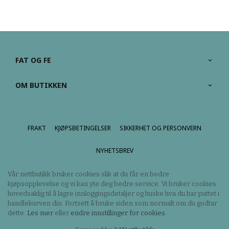
FAT OG FE
OM BUTIKKEN
FRAKT
KJØPSBETINGELSER
SIKKERHET OG PERSONVERN
NYHETSBREV
Vår nettbutikk bruker cookies slik at du får en bedre
kjøpsopplevelse og vi kan yte deg bedre service. Vi bruker cookies
hovedsaklig til å lagre innloggingsdetaljer og huske hva du har puttet i
handlekurven din. Fortsett å bruke siden som normalt om du godtar
dette.
Les mer
eller
endre innstillinger for cookies.