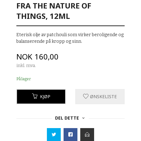
FRA THE NATURE OF
THINGS, 12ML
Eterisk olje av patchouli som virker beroligende og
balanserende på kropp og sinn.
Pris
NOK
160,00
inkl. mva.
På lager
KJØP
ØNSKELISTE
DEL DETTE