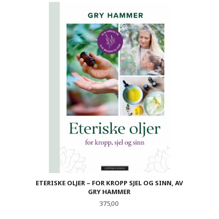
ETERISKE OLJER – FOR KROPP SJEL OG SINN, AV
GRY HAMMER
Pris
375,00