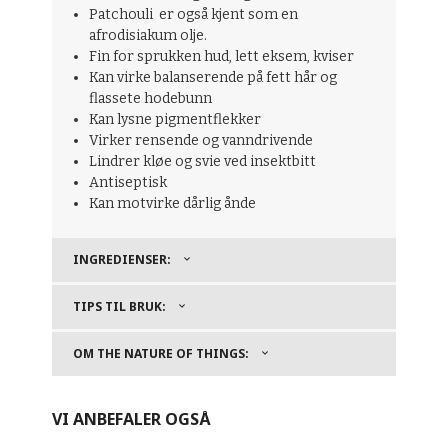
Patchouli
er også kjent som en
afrodisiakum
olje
.
Fin for sprukken hud, lett eksem, kviser
Kan virke balanserende på fett hår og
flassete hodebunn
Kan lysne pigmentflekker
Virker rensende og vanndrivende
Lindrer kløe og svie ved insektbitt
Antiseptisk
Kan motvirke dårlig ånde
INGREDIENSER:
TIPS TIL BRUK:
OM THE NATURE OF THINGS:
VI ANBEFALER OGSÅ