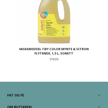
VASKEMIDDEL TØY COLOR MYNTE & SITRON
FLYTENDE, 1,5 L, SONETT
Pris
178,00
FAT OG FE
OM BUTIKKEN