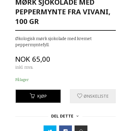
MØRK SJOKOLADE MED
PEPPERMYNTE FRA VIVANI,
100 GR
Økologisk mørk sjokolade med kremet
peppermyntefyll.
Pris
NOK
65,00
inkl. mva.
På lager
KJØP
ØNSKELISTE
DEL DETTE