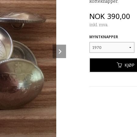
kofteknapper.
Pris
NOK
390,00
inkl. mva.
MYNTKNAPPER
Next
KJØP