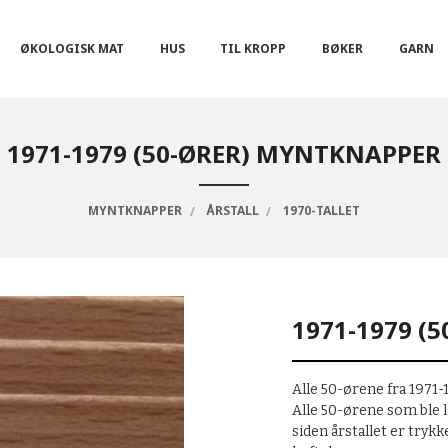
ØKOLOGISK MAT
HUS
TIL KROPP
BØKER
GARN
1971-1979 (50-ØRER) MYNTKNAPPER
MYNTKNAPPER
ÅRSTALL
1970-TALLET
1971-1979 (
Alle 50-ørene fra 1971-
Alle 50-ørene som ble 
siden årstallet er tryk