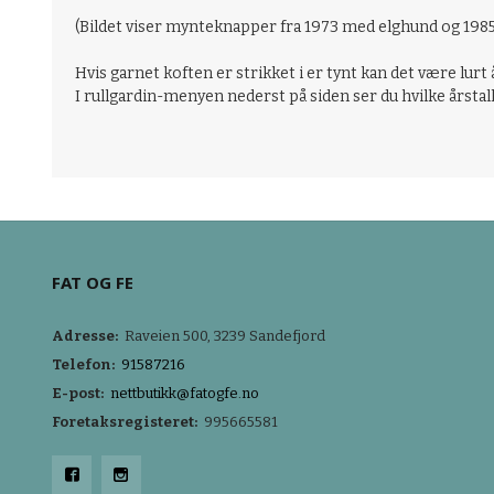
(Bildet viser mynteknapper fra 1973 med elghund og 1985 
Hvis garnet koften er strikket i er tynt kan det være lurt
I rullgardin-menyen nederst på siden ser du hvilke årstall 
FAT OG FE
Adresse:
Raveien 500, 3239 Sandefjord
Telefon:
91587216
E-post:
nettbutikk@fatogfe.no
Foretaksregisteret:
995665581