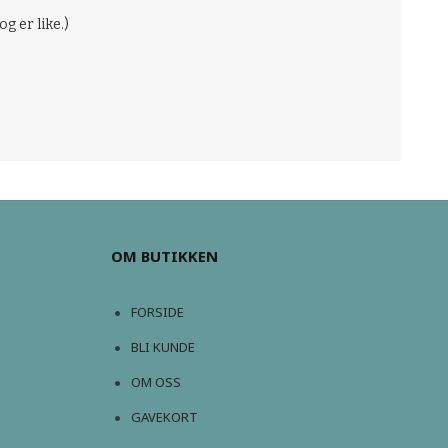
g er like.)
OM BUTIKKEN
FORSIDE
BLI KUNDE
OM OSS
GAVEKORT