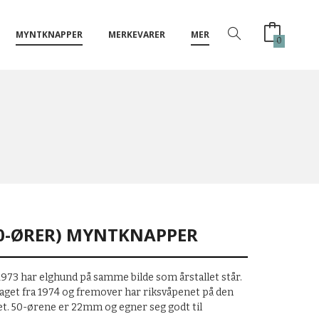
MYNTKNAPPER
MERKEVARER
MER
0
50-ØRER) MYNTKNAPPER
1973 har elghund på samme bilde som årstallet står.
laget fra 1974 og fremover har riksvåpenet på den
ket. 50-ørene er 22mm og egner seg godt til