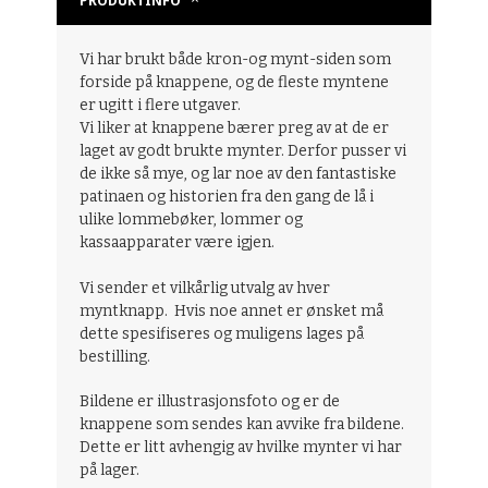
PRODUKTINFO
Vi har brukt både kron-og mynt-siden som
forside på knappene, og de fleste myntene
er ugitt i flere utgaver.
Vi liker at knappene bærer preg av at de er
laget av godt brukte mynter. Derfor pusser vi
de ikke så mye, og lar noe av den fantastiske
patinaen og historien fra den gang de lå i
ulike lommebøker, lommer og
kassaapparater være igjen.
Vi sender et vilkårlig utvalg av hver
myntknapp. Hvis noe annet er ønsket må
dette spesifiseres og muligens lages på
bestilling.
Bildene er illustrasjonsfoto og er de
knappene som sendes kan avvike fra bildene.
Dette er litt avhengig av hvilke mynter vi har
på lager.