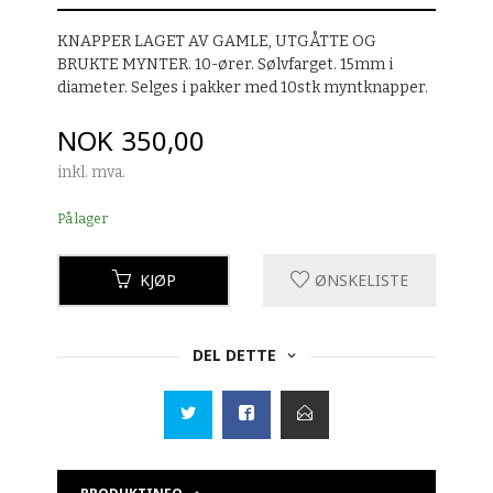
KNAPPER LAGET AV GAMLE, UTGÅTTE OG
BRUKTE MYNTER. 10-ører. Sølvfarget. 15mm i
diameter. Selges i pakker med 10stk myntknapper.
Pris
NOK
350,00
inkl. mva.
På lager
KJØP
ØNSKELISTE
DEL DETTE