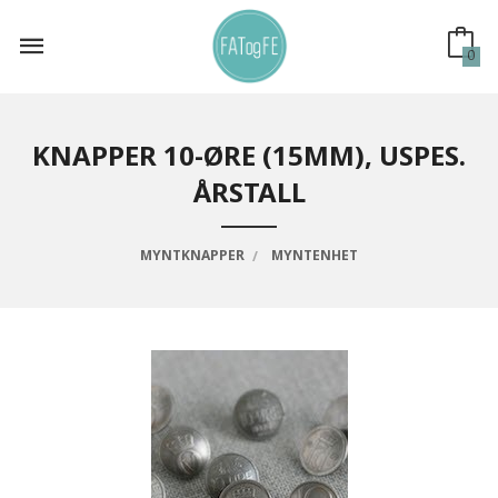
Gå
til
innholdet
0
KNAPPER 10-ØRE (15MM), USPES.
ÅRSTALL
MYNTKNAPPER
MYNTENHET