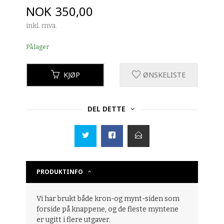
Pris
NOK
350,00
inkl. mva.
På lager
KJØP
ØNSKELISTE
DEL DETTE
PRODUKTINFO
Vi har brukt både kron-og mynt-siden som
forside på knappene, og de fleste myntene
er ugitt i flere utgaver.