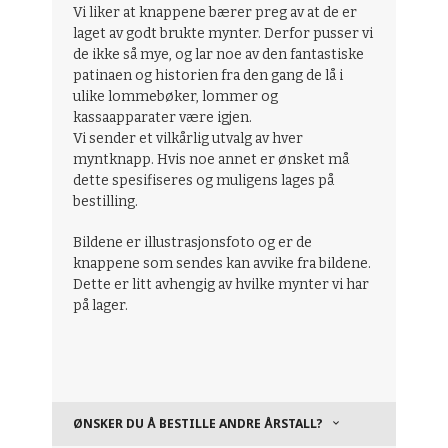
Vi liker at knappene bærer preg av at de er
laget av godt brukte mynter. Derfor pusser vi
de ikke så mye, og lar noe av den fantastiske
patinaen og historien fra den gang de lå i
ulike lommebøker, lommer og
kassaapparater være igjen.
Vi sender et vilkårlig utvalg av hver
myntknapp. Hvis noe annet er ønsket må
dette spesifiseres og muligens lages på
bestilling.
Bildene er illustrasjonsfoto og er de
knappene som sendes kan avvike fra bildene.
Dette er litt avhengig av hvilke mynter vi har
på lager.
ØNSKER DU Å BESTILLE ANDRE ÅRSTALL?