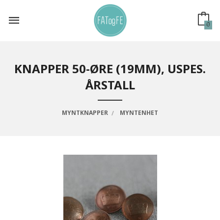
Gå
til
innholdet
0
KNAPPER 50-ØRE (19MM), USPES.
ÅRSTALL
MYNTKNAPPER
MYNTENHET