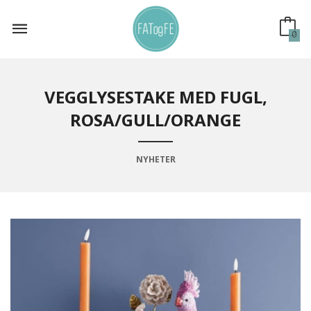
Gå
til
innholdet
0
VEGGLYSESTAKE MED FUGL,
ROSA/GULL/ORANGE
NYHETER