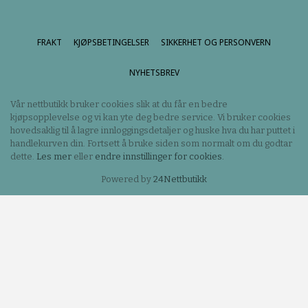
FRAKT
KJØPSBETINGELSER
SIKKERHET OG PERSONVERN
NYHETSBREV
Vår nettbutikk bruker cookies slik at du får en bedre
kjøpsopplevelse og vi kan yte deg bedre service. Vi bruker cookies
hovedsaklig til å lagre innloggingsdetaljer og huske hva du har puttet i
handlekurven din. Fortsett å bruke siden som normalt om du godtar
dette.
Les mer
eller
endre innstillinger for cookies.
Powered by
24Nettbutikk