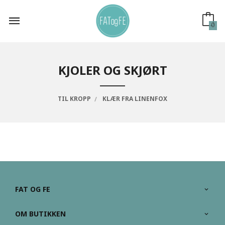
Gå
til
innholdet
0
KJOLER OG SKJØRT
TIL KROPP
KLÆR FRA LINENFOX
FAT OG FE
OM BUTIKKEN