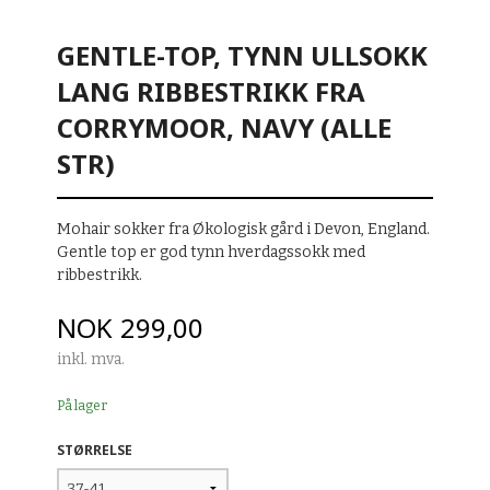
GENTLE-TOP, TYNN ULLSOKK
LANG RIBBESTRIKK FRA
CORRYMOOR, NAVY (ALLE
STR)
Mohair sokker fra Økologisk gård i Devon, England.
Gentle top er god tynn hverdagssokk med
ribbestrikk.
Pris
NOK
299,00
inkl. mva.
På lager
STØRRELSE