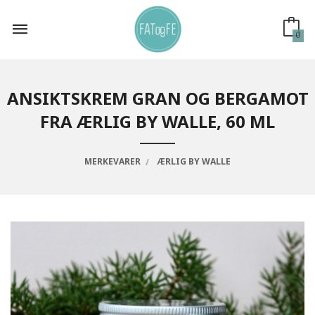
Gå
til
innholdet
0
ANSIKTSKREM GRAN OG BERGAMOT
FRA ÆRLIG BY WALLE, 60 ML
MERKEVARER
ÆRLIG BY WALLE