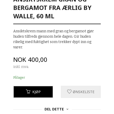
BERGAMOT FRA ÆRLIG BY
WALLE, 60 ML
Ansiktskrem mann med gran og bergamot gjør
huden tilfreds gjennom hele dagen. Gir huden
rikelig med fuktighet som trekker dypt inn og
varer.
Pris
NOK
400,00
inkl. mva.
På lager
KJØP
ØNSKELISTE
DEL DETTE