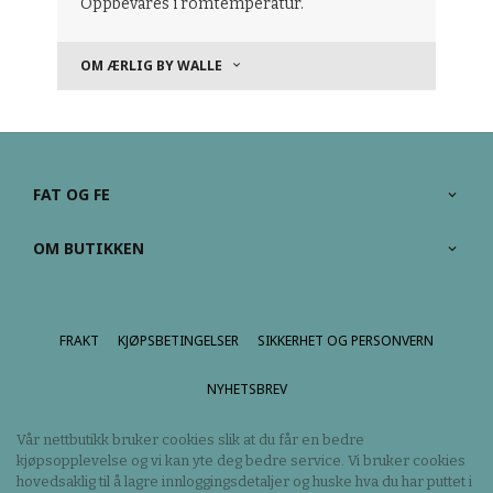
Oppbevares i romtemperatur.
OM ÆRLIG BY WALLE
FAT OG FE
OM BUTIKKEN
FRAKT
KJØPSBETINGELSER
SIKKERHET OG PERSONVERN
NYHETSBREV
Vår nettbutikk bruker cookies slik at du får en bedre
kjøpsopplevelse og vi kan yte deg bedre service. Vi bruker cookies
hovedsaklig til å lagre innloggingsdetaljer og huske hva du har puttet i