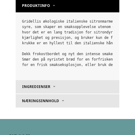
PRODUKTINFO
Gridellis økologiske italienske sitronmarmelade er en
syre, som skaper en smaksopplevelse utenom det vanlig
hvor det er en lang tradisjon for sitrondyrking. Grid
kjærlighet og presisjon, og bruker kun de fineste øko
krukke er en hyllest til den italienske håndverkstradi
Dekk frokostbordet og nyt den intense smaken av Gride
Smør den på nyristet brød for en forfriskende start p
for en frisk smakseksplosjon, eller bruk den i bakver
INGREDIENSER
NÆRINGSINNHOLD