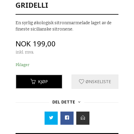
GRIDELLI
En syrlig økologisk sitronmarmelade laget av de
fineste sicilianske sitronene.
Pris
NOK
199,00
inkl. mva.
På lager
KJØP
ØNSKELISTE
DEL DETTE