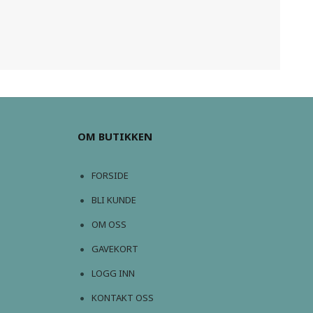
OM BUTIKKEN
FORSIDE
BLI KUNDE
OM OSS
GAVEKORT
LOGG INN
KONTAKT OSS