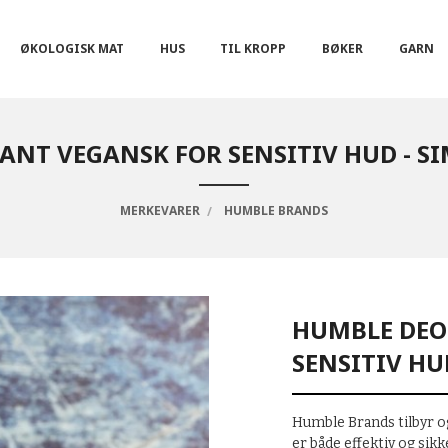
ØKOLOGISK MAT
HUS
TIL KROPP
BØKER
GARN
NT VEGANSK FOR SENSITIV HUD - S
MERKEVARER
HUMBLE BRANDS
HUMBLE DEO
SENSITIV HU
Humble Brands tilbyr o
er både effektiv og sik