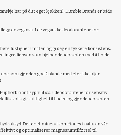
kanskje har på ditt eget kjøkken). Humble Brands er både
tillegg er vegansk. I de veganske deodorantene for
rbere fuktighet i maten og gi deg en tykkere konsistens.
så en ingrediensen som hjelper deodoranten med å holde
 noe som gjør den god å blande med eteriske oljer.
e.
r Euphorbia antisyphilitica. I deodorantene for sensitiv
dellila voks gir fuktighet til huden og gjør deodoranten
droksyd. Det er et mineral som finnes i naturen vår.
fektivt og optimaliserer magnesiumtilførsel til