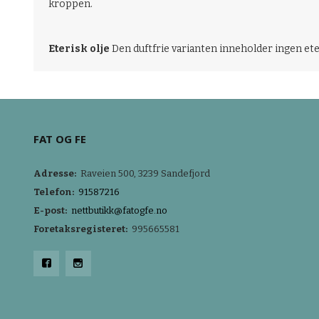
kroppen.
Eterisk olje
Den duftfrie varianten inneholder ingen ete
FAT OG FE
Adresse:
Raveien 500, 3239 Sandefjord
Telefon:
91587216
E-post:
nettbutikk@fatogfe.no
Foretaksregisteret:
995665581