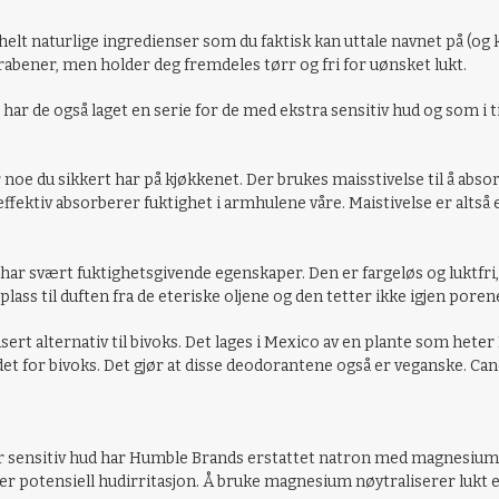
elt naturlige ingredienser som du faktisk kan uttale navnet på (og 
rabener, men holder deg fremdeles tørr og fri for uønsket lukt.
r har de også laget en serie for de med ekstra sensitiv hud og som i 
noe du sikkert har på kjøkkenet. Der brukes maisstivelse til å abso
effektiv absorberer fuktighet i armhulene våre. Maistivelse er alt
har svært fuktighetsgivende egenskaper. Den er fargeløs og luktfri,
 plass til duften fra de eteriske oljene og den tetter ikke igjen poren
asert alternativ til bivoks. Det lages i Mexico av en plante som hete
det for bivoks. Det gjør at disse deodorantene også er veganske. Can
r sensitiv hud har Humble Brands erstattet natron med magnesiumhy
potensiell hudirritasjon. Å bruke magnesium nøytraliserer lukt ef