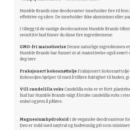
Humble Brands sine deodoranter inneholder fire til fem h
effektive og sikre. De inneholder ikke aluminium eller pa
I tillegg til de vanlige deodorantene Humble Brands tilby
sensititiv hud finner du disse fire ingrediensene:
GMO-fri maisstivelse
Denne naturlige ingrediensen er 
Humble Brands har funnet ut at maisstivelse også svært 
deg tørr.
Fraksjonert kokosnøttolje
Fraksjonert kokosnøttolje 
Kokosoljen hjelper til med å tilføre fuktighet til huden, gi
Vill candelilla voks
Candelilla voks er et flott planteb
hud har Humble Brands valgt å bruke candelilla voks i ste
enkel og jevn å påføre.
Magnesiumhydroksid
I de veganske deodroantene fo
Den er mild med nøytral og hudvennlig pH som minimerer 