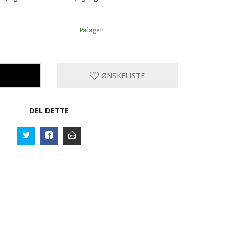
På lager
ØNSKELISTE
DEL DETTE
Humble Deod