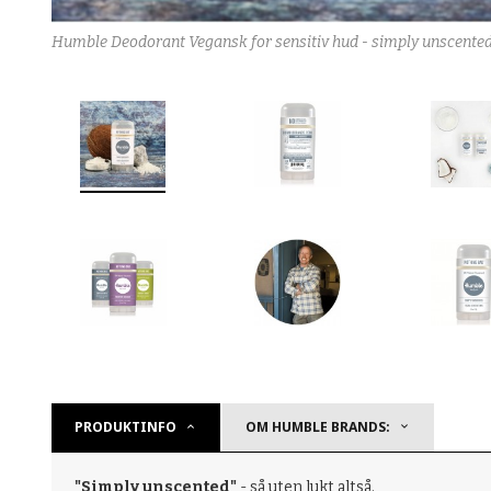
Humble Deodorant Vegansk for sensitiv hud - simply unscented
PRODUKTINFO
OM HUMBLE BRANDS:
"Simply unscented"
- så uten lukt altså.