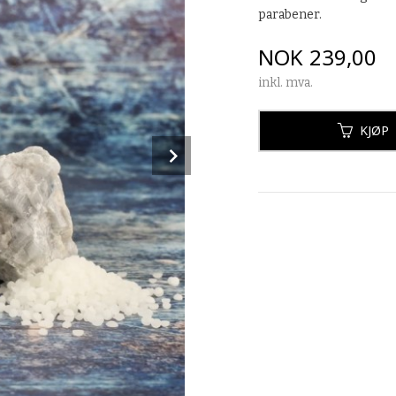
parabener.
Pris
NOK
239,00
inkl. mva.
KJØP
Next