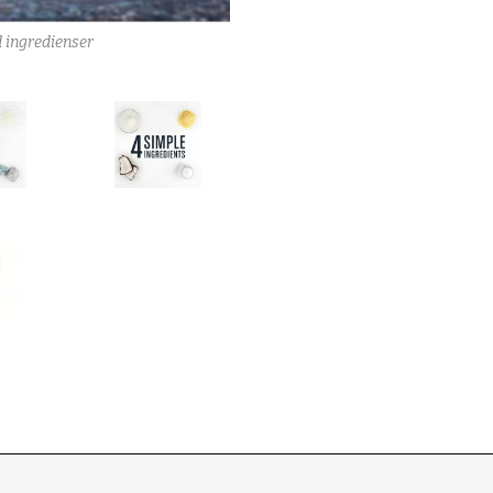
Humble Deodorant Vegansk for sensit
 ingredienser