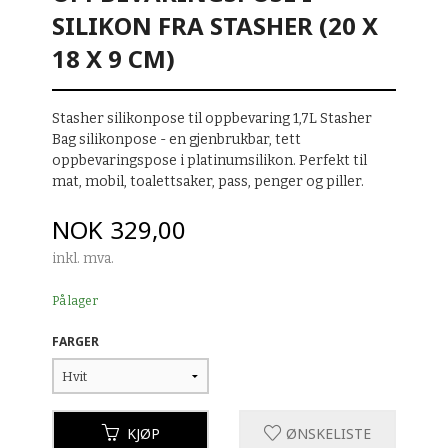
SILIKON FRA STASHER (20 X
18 X 9 CM)
Stasher silikonpose til oppbevaring 1,7L Stasher
Bag silikonpose - en gjenbrukbar, tett
oppbevaringspose i platinumsilikon. Perfekt til
mat, mobil, toalettsaker, pass, penger og piller.
Pris
NOK
329,00
inkl. mva.
På lager
FARGER
KJØP
ØNSKELISTE