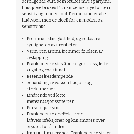
beroligende duft, som brukes mye i parfyme.
I hudpleie brukes
Frankincense
mye for tørr,
sensitiv og moden hud. Den behandler alle
hudtyper, men er ideell for en moden og
sensitiv hud.
Fremmer klar, glatt hud, og reduserer
synligheten av urenheter.
Varm, ren aroma fremmer følelsen av
avslapping
Frankincense sies å berolige stress, lette
angst og roe sinnet
Betennelsesdempende
behandling av voksen hud, arr og
strekkmerker
Lindrende ved lette
menstruasjonssmerter
Fin som parfyme
Frankincense er effektiv mot
luftveisinfeksjoner og kan smøres over
brystet for å lindre
Immunstimulerende:
Frankincense virker