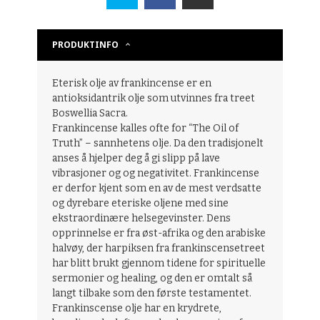
PRODUKTINFO
Eterisk olje av frankincense
er en
antioksidantrik olje som utvinnes fra treet
Boswellia Sacra.
Frankincense kalles ofte for “The Oil of
Truth” – sannhetens olje. Da den tradisjonelt
anses å hjelper deg å gi slipp på lave
vibrasjoner og og negativitet. Frankincense
er derfor kjent som en av de mest verdsatte
og dyrebare eteriske oljene med sine
ekstraordinære helsegevinster. Dens
opprinnelse er fra øst-afrika og den arabiske
halvøy, der harpiksen fra frankinscensetreet
har blitt brukt gjennom tidene for spirituelle
sermonier og healing, og den er omtalt så
langt tilbake som den første testamentet.
Frankinscense olje har en krydrete,