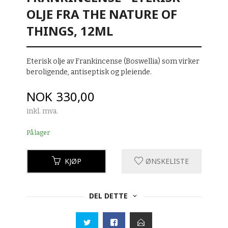
OLJE FRA THE NATURE OF
THINGS, 12ML
Eterisk olje av Frankincense (Boswellia) som virker
beroligende, antiseptisk og pleiende.
Pris
NOK
330,00
inkl. mva.
På lager
KJØP
ØNSKELISTE
DEL DETTE