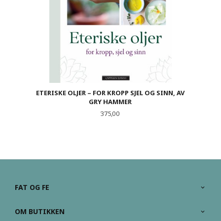
ETERISKE OLJER – FOR KROPP SJEL OG SINN, AV
GRY HAMMER
Pris
375,00
FAT OG FE
OM BUTIKKEN